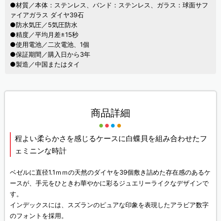
●材質／本体：ステンレス、バンド：ステンレス、ガラス：球面サフ
ァイアガラス ダイヤ39石
●防水気圧／5気圧防水
●精度／平均月差±15秒
●使用電池／二次電池、1個
●保証期間／購入日から3年
●製造／中国またはタイ
商品詳細
程よい柔らかさを感じるケースに白蝶貝を組み合わせたフ
ェミニンな時計
ベゼルに直径1.1ｍｍの天然のダイヤを39個敷き詰めた存在感のあるケ
ースが、手元をひときわ華やかに彩るジュエリーライクなデザインで
す。
インデックスには、スズランのピュアな印象を表現したアラビア数字
のフォントを採用。