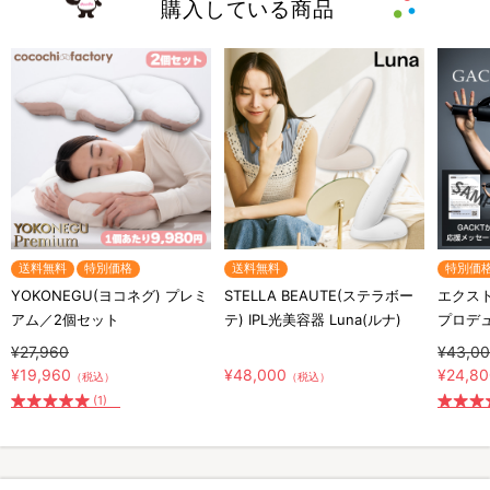
購入している商品
送料無料
特別価格
送料無料
特別価
YOKONEGU(ヨコネグ) プレミ
STELLA BEAUTE(ステラボー
エクスト
アム／2個セット
テ) IPL光美容器 Luna(ルナ)
プロデ
¥27,960
¥43,0
¥19,960
¥48,000
¥24,8
（税込）
（税込）
(1)