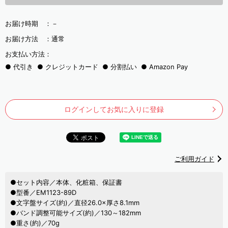
お届け時期 ：
－
お届け方法 ：
通常
お支払い方法：
代引き
クレジットカード
分割払い
Amazon Pay
ログインしてお気に入りに登録
ご利用ガイド
●セット内容／本体、化粧箱、保証書
●型番／EM1123-89D
●文字盤サイズ(約)／直径26.0×厚さ8.1mm
●バンド調整可能サイズ(約)／130～182mm
●重さ(約)／70g