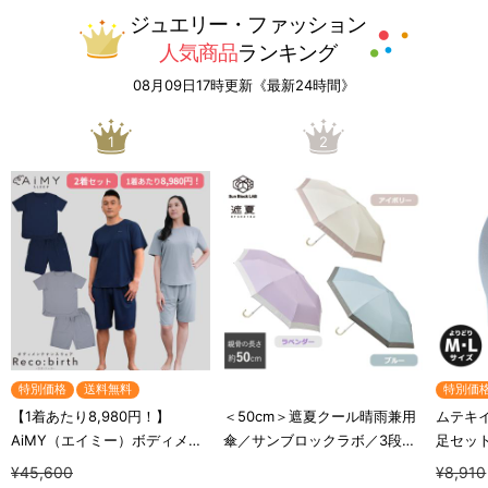
ジュエリー・ファッション
人気商品
ランキング
08月09日17時更新《最新24時間》
1
2
特別価格
送料無料
特別価
【1着あたり8,980円！】
＜50cm＞遮夏クール晴雨兼用
ムテキ
AiMY（エイミー）ボディメン
傘／サンブロックラボ／3段コ
足セッ
テナンスウェア リカバース／
ンパクト／UVカット率99.9%
¥45,600
¥8,910
半袖半ズボン／2着セット／上
／紫外線対策／放射冷却