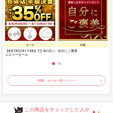
セール
特集
ー
【8月13日(木) 1:59まで】6の日ジ
自分にご褒美
B
ポ
ュエリーセール
特集・セール一覧ページへ
この商品をチェックした人が