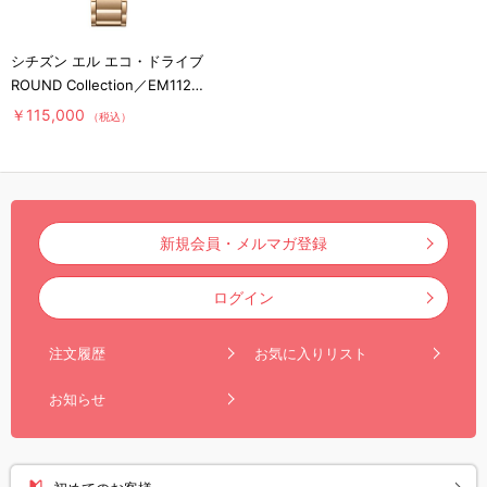
シチズン エル エコ・ドライブ
ROUND Collection／EM1123-
89D
￥115,000
（税込）
新規会員・メルマガ登録
ログイン
注文履歴
お気に入りリスト
お知らせ