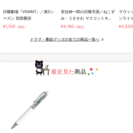
日曜劇場『VIVANT』／第2シ
安住紳一郎の日曜天国／ねこず
ラヴィッ
ーズン 別班饅頭
み・うささわ マスコットキー
ンライ
ホルダー2種セット
¥1,100
¥4,180
¥4,50
（税込）
（税込）
ドラマ・番組グッズの全ての商品一覧へ
最近見た
商品