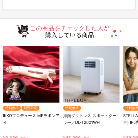
この商品をチェックした人が
購入している商品
特別価格
期間限定
特別価格
送料無
IKKOプロデュース MEラボンア
排熱ダクトレス スポットクー
STELL
イ
ラー／DL-T2601WH
テ) IP
¥9,980
¥46,800
¥48,0