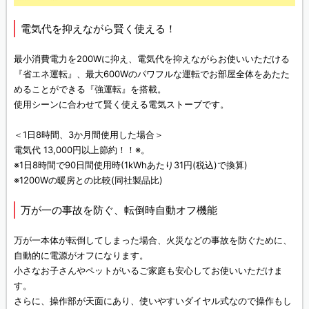
電気代を抑えながら賢く使える！
最小消費電力を200Wに抑え、電気代を抑えながらお使いいただける
『省エネ運転』、最大600Wのパワフルな運転でお部屋全体をあたた
めることができる『強運転』を搭載。
使用シーンに合わせて賢く使える電気ストーブです。
＜1日8時間、3か月間使用した場合＞
電気代 13,000円以上節約！！※。
※1日8時間で90日間使用時(1kWhあたり31円(税込)で換算)
※1200Wの暖房との比較(同社製品比)
万が一の事故を防ぐ、転倒時自動オフ機能
万が一本体が転倒してしまった場合、火災などの事故を防ぐために、
自動的に電源がオフになります。
小さなお子さんやペットがいるご家庭も安心してお使いいただけま
す。
さらに、操作部が天面にあり、使いやすいダイヤル式なので操作もし