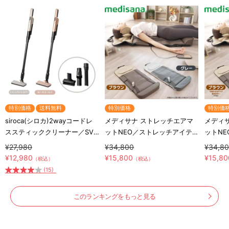
特別価格
送料無料
特別価格
特別価
siroca(シロカ)2wayコードレ
メディサナ ストレッチエアマ
メディ
ススティッククリーナー／SV-
ットNEO／ストレッチアイテ
ットN
S281
ム
ム
¥27,980
¥34,800
¥34,8
¥12,980
¥15,800
¥15,80
（税込）
（税込）
(15)
このランキングをもっと見る