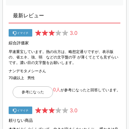
最新レビュー
3.0
イマイチ
綜合評価家
早速重宝しています。熱の出方は、略想定通りですが、表示版
の、省エネ、強、弱 などの文字盤の字 が薄くてとても見ずらい
です。濃い目の文字盤をお願いします。
ナンデモタメシーさん
70歳以上
男性
0人
が参考になったと回答しています。
参考になった
3.0
イマイチ
頼りない商品
本体がぐらぐらしていて、向きが定まらないかんじ。 暖かさは良