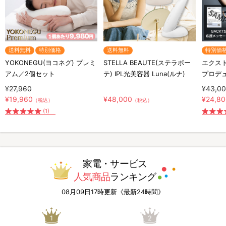
送料無料
特別価格
送料無料
特別価
YOKONEGU(ヨコネグ) プレミ
STELLA BEAUTE(ステラボー
エクスト
アム／2個セット
テ) IPL光美容器 Luna(ルナ)
プロデ
¥27,960
¥43,0
¥19,960
¥48,000
¥24,8
（税込）
（税込）
(1)
家電・サービス
人気商品
ランキング
08月09日17時更新《最新24時間》
1
2