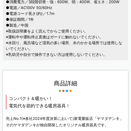
●消費電力／3段階切替・強：600W、弱：400W、省エネ：200W
●電源／AC100V 50/60Hz
●電源コード長さ(約)／1.7m
●保証期間／1年
●製造／中国
※取扱説明書をよく読んでからご使用ください。
※運転中や運転停止直後はガードに触れないでください。
※水回り、風呂場など湿気の多い場所、水のかかる場所では使用しな
いでください。
※乳幼児や自分で操作できない方は使用しないでください。
商品詳細
コンパクト＆暖かい！
電気代を節約できる暖房器具！
売上No.1(※各社2024年度決算において)家電量販店「ヤマダデンキ」
そのヤマダデンキが独自開発したオリジナル暖房器具です。