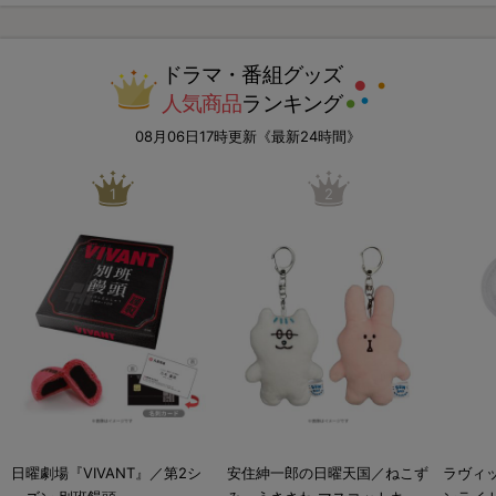
ドラマ・番組グッズ
人気商品
ランキング
08月06日17時更新《最新24時間》
1
2
日曜劇場『VIVANT』／第2シ
安住紳一郎の日曜天国／ねこず
ラヴィッ