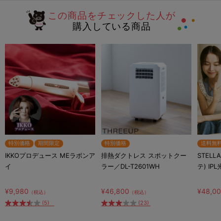
この商品をチェックした人が
購入している商品
特別価格
期間限定
特別価格
送料無
IKKOプロデュース MEラボンア
排熱ダクトレス スポットクー
STELL
イ
ラー／DL-T2601WH
テ) IP
¥9,980
¥46,800
¥48,0
（税込）
（税込）
(5)
(23)