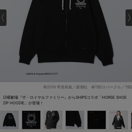
©2019 早見和真／新潮社 ©TBSスパークル／TBS
日曜劇場『ザ・ロイヤルファミリー』からSHIPSコラボ「HORSE SHOE
ZIP HOODIE」が登場！