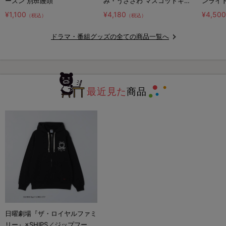
ーズン 別班饅頭
み・うささわ マスコットキー
ンライ
ホルダー2種セット
¥1,100
¥4,180
¥4,50
（税込）
（税込）
ドラマ・番組グッズの全ての商品一覧へ
最近見た
商品
日曜劇場『ザ・ロイヤルファミ
リー』×SHIPS／ジップフーデ