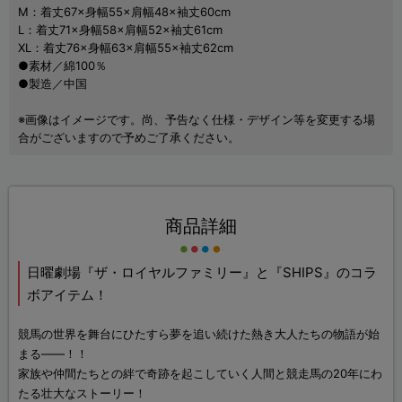
M：着丈67×身幅55×肩幅48×袖丈60cm
L：着丈71×身幅58×肩幅52×袖丈61cm
XL：着丈76×身幅63×肩幅55×袖丈62cm
●素材／綿100％
●製造／中国
※画像はイメージです。尚、予告なく仕様・デザイン等を変更する場
合がございますので予めご了承ください。
商品詳細
日曜劇場『ザ・ロイヤルファミリー』と『SHIPS』のコラ
ボアイテム！
競馬の世界を舞台にひたすら夢を追い続けた熱き大人たちの物語が始
まる――！！
家族や仲間たちとの絆で奇跡を起こしていく人間と競走馬の20年にわ
たる壮大なストーリー！