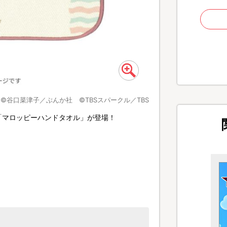
©谷口菜津子／ぶんか社 ©TBSスパークル／TBS
「マロッピーハンドタオル」が登場！