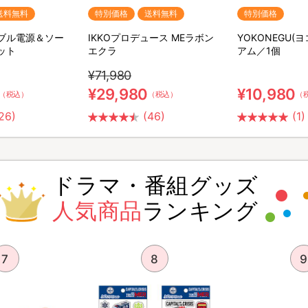
送料無料
特別価格
送料無料
特別価格
ータブル電源＆ソー
IKKOプロデュース MEラボン
YOKONEGU(
ット
エクラ
アム／1個
¥71,980
¥29,980
¥10,980
（税込）
（税込）
（
26)
(46)
(1)
ドラマ・番組グッズ
人気商品
ランキング
7
8
9