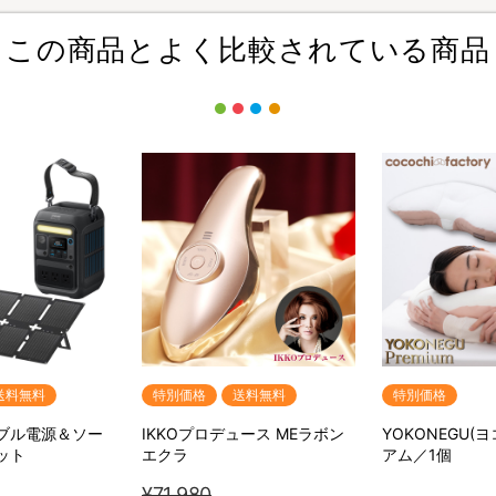
この商品とよく比較されている商品
送料無料
特別価格
送料無料
特別価格
ータブル電源＆ソー
IKKOプロデュース MEラボン
YOKONEGU(
ット
エクラ
アム／1個
¥71,980