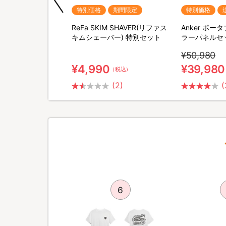
期間限定
特別価格
期間限定
特別価格
QNose(キュノーズ)
ReFa SKIM SHAVER(リファス
Anker ポ
キムシェーバー) 特別セット
ラーパネルセ
¥50,980
¥4,990
¥39,980
（税込）
（税込）
(2)
(
5
6