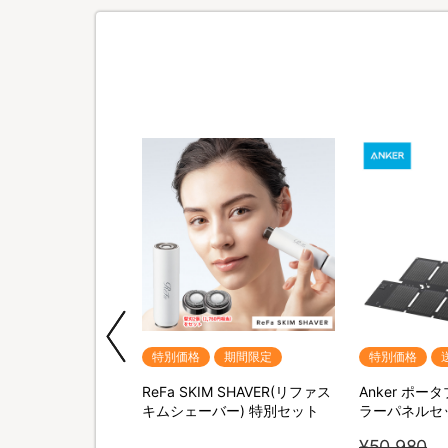
期間限定
特別価格
期間限定
特別価格
QNose(キュノーズ)
ReFa SKIM SHAVER(リファス
Anker ポ
キムシェーバー) 特別セット
ラーパネルセ
¥50,980