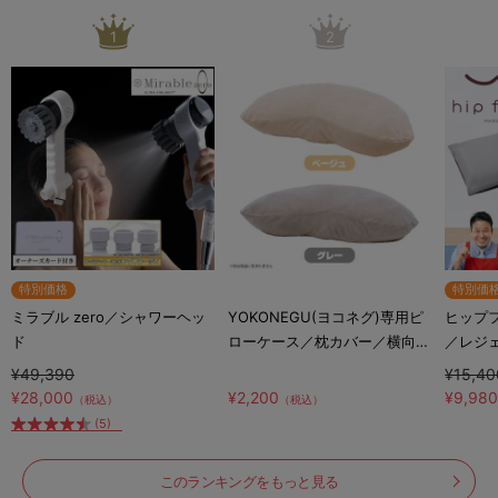
1
2
特別価格
特別価
ミラブル zero／シャワーヘッ
YOKONEGU(ヨコネグ)専用ピ
ヒップ
ド
ローケース／枕カバー／横向き
／レジ
寝専用枕カバー
ッショ
¥49,390
¥15,40
¥28,000
¥2,200
¥9,98
（税込）
（税込）
(5)
このランキングをもっと見る