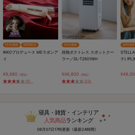
特別価格
期間限定
特別価格
送料無
IKKOプロデュース MEラボンア
排熱ダクトレス スポットクー
STELL
イ
ラー／DL-T2601WH
テ) IP
¥9,980
¥46,800
¥48,0
（税込）
（税込）
(5)
(23)
寝具・雑貨・インテリア
人気商品
ランキング
08月07日17時更新《最新24時間》