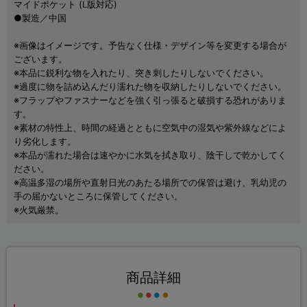
マイドポケット (L版対応)
●製造／中国
※画像はイメージです。予告なく仕様・デザイン等を変更する場合が
ございます。
※本品に鋭利な物を入れたり、突き刺したりしないでください。
※過度に物を詰め込んだり濡れた物を収納したりしないでください。
※フラップやファスナーなどを強く引っ張ると破損する恐れがありま
す。
※素材の特性上、時間の経過とともに空気中の湿気や紫外線などによ
り劣化します。
※本品が濡れた場合は速やかに水気を拭き取り、陰干しで乾かしてく
ださい。
※高温多湿の場所や直射日光のあたる場所での保管は避け、乳幼児の
手の届かないところに保管してください。
※火気厳禁。
商品詳細