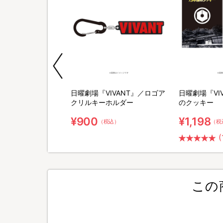
IVANT』／別班饅
日曜劇場『VIVANT』／ロゴア
日曜劇場『VI
ーズ
クリルキーホルダー
のクッキー
¥900
¥1,198
（税込）
（税込）
（税
(
この