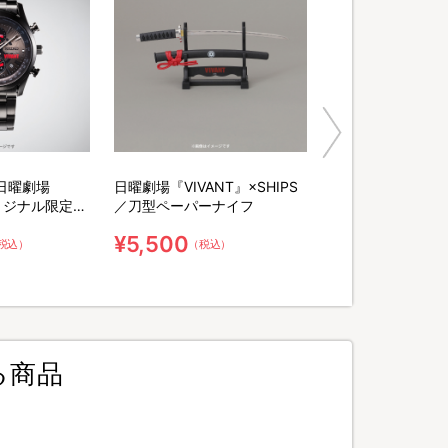
日曜劇場
日曜劇場『VIVANT』×SHIPS
オリジナル限定ウ
／刀型ペーパーナイフ
リーナークロ
¥5,500
ナルBOX・シ
税込）
（税込）
入り）
る商品