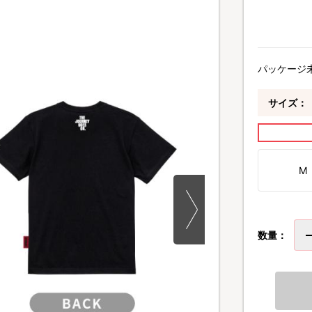
パッケージ
サイズ：
M
数量：