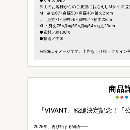
●サイズ(約)／
沢山のお客様からのご要望にお応えしMサイズ追
M：身丈67×身幅53×肩幅48×袖丈21cm
L ：身丈71×身幅56×肩幅51×袖丈22cm
XL：身丈75×身幅59×肩幅54×袖丈23cm
●素材／綿100％
●製造／中国
※画像はイメージです。予告なく仕様・デザイン
商品
『VIVANT』続編決定記念！
2026年、再び始まる物語――。