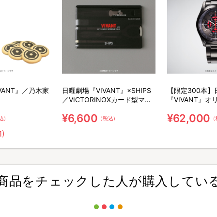
VANT』／乃木家
日曜劇場『VIVANT』×SHIPS
【限定300本】
／VICTORINOXカード型マル
『VIVANT』
チツール
オッチ（特製ク
¥6,600
¥62,000
ス付き・オリジ
込）
（税込）
（
リアルナンバー
1)
商品をチェックした人が購入してい