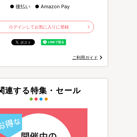
後払い
Amazon Pay
ログインしてお気に入りに登録
ご利用ガイド
、筋肉量、内臓脂肪レベル、水分量、骨量、基礎代謝など最大56項目を
関連する特集・セール
して簡単に測定できる高機能な体組成計です。
ットの進捗確認がスムーズに行えます。