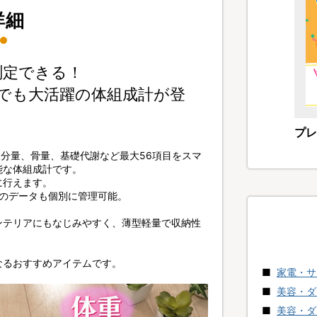
詳細
測定できる！
でも大活躍の体組成計が登
プレ
水分量、骨量、基礎代謝など最大56項目をスマ
能な体組成計です。
に行えます。
人のデータも個別に管理可能。
ンテリアにもなじみやすく、薄型軽量で収納性
なるおすすめアイテムです。
家電・サ
美容・ダ
美容・ダ