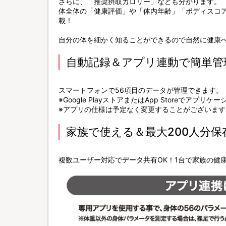
さらに、「推奨摂取カロリー」なども分かります。
体全体の「健康評価」や「体内年齢」「ボディスコ
載！
自分の体を細かく知ることができるので自然に健康
自動記録＆アプリ連動で簡単管
スマートフォンで56項目のデータが管理できます。
※Google PlayストアまたはApp Storeでア
※アプリの仕様は予定なく変更することがございます
家族で使える＆最大200人分保
複数ユーザー対応でデータ共有OK！1台で家族の健