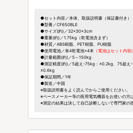
●セット内容／本体、取扱説明書（保証書付き）
●型番／CF650BLE
●サイズ(約)／32×30×3cm
●重量(約)／1.75kg（乾電池含まず）
●材質／ABS樹脂、PET樹脂、PU樹脂
●使用電池／単4乾電池×4本
（電池はセット内容
●計量範囲(約)／5～150kg
●測定精度(約)／5超え-75kg：±0.2kg、75超え-1
±0.6kg
●保証期間／1年
●製造／中国
※取扱説明書をよく読んでからご使用ください。
※ペースメーカー等の医用電気機器をお使いの方
※測定の結果は決して自己診断しないで専門家の