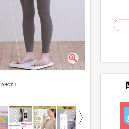
体重や体脂肪率、BMI
計が登場！
ートフォンアプリと連動
毎日の健康管理やダイエ