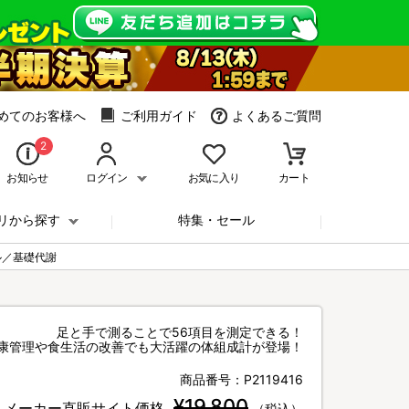
めてのお客様へ
ご利用ガイド
よくあるご質問
2
お知らせ
ログイン
お気に入り
カート
リから探す
特集・セール
ル／基礎代謝
足と手で測ることで56項目を測定できる！
康管理や食生活の改善でも大活躍の体組成計が登場！
商品番号：
P2119416
¥19,800
メーカー直販サイト価格
（税込）