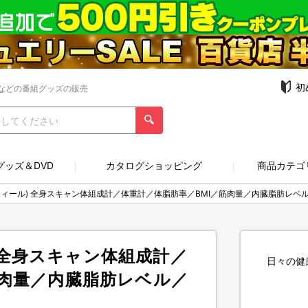
初
などの番組グッズの販売
グッズ＆DVD
カタログショッピング
商品カテゴ
メディフィール) 全身スキャン体組成計／体重計／体脂肪率／BMI／筋肉量／内臓脂肪レベ
ル) 全身スキャン体組成計／
日々の健
筋肉量／内臓脂肪レベル／