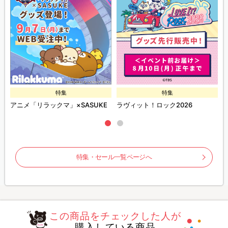
特集
特集
ズ
アニメ「リラックマ」×SASUKE
ラヴィット！ロック2026
特集・セール一覧ページへ
この商品をチェックした人が
購入している商品