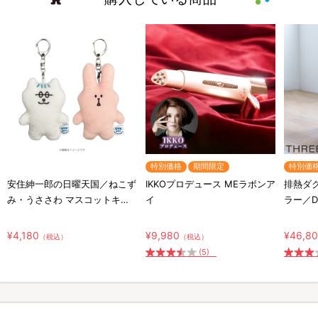
特別価格
期間限定
特別価
安住紳一郎の日曜天国／ねこず
IKKOプロデュース MEラボンア
排熱ダ
み・うささわ マスコットキー
イ
ラー／DL
ホルダー2種セット
¥4,180
¥9,980
¥46,8
（税込）
（税込）
(5)