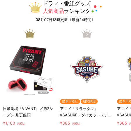
ドラマ・番組グッズ
人気商品
ランキング
08月07日13時更新《最新24時間》
1
2
描き下ろし
期間限定
描き下
日曜劇場『VIVANT』／第2シ
アニメ「リラックマ」
アニメ
ーズン 別班饅頭
×SASUKE／ダイカットステッ
×SAS
カー／コラボロゴ
カー／
¥1,100
¥385
¥385
（税込）
（税込）
（
リ