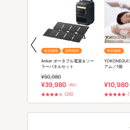
期間限定
特別価格
送料無料
特別価格
M SHAVER(リファス
Anker ポータブル電源＆ソー
YOKONEGU
バー) 特別セット
ラーパネルセット
アム／1個
¥50,980
0
¥39,980
¥10,980
（税込）
（税込）
(2)
(26)
(