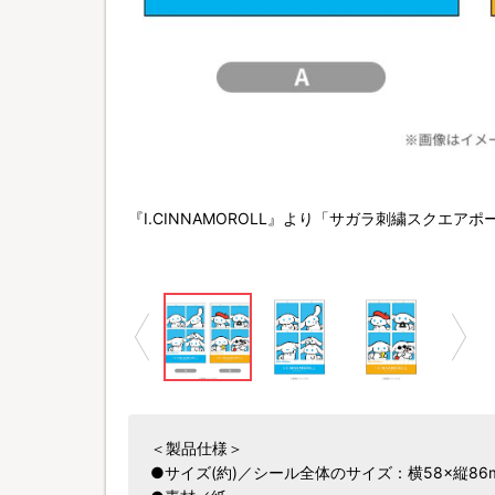
, LTD. Sanrio/TBS
『I.CINNAMOROLL』より「サガラ刺繍スクエア
＜製品仕様＞
●サイズ(約)／シール全体のサイズ：横58×縦86