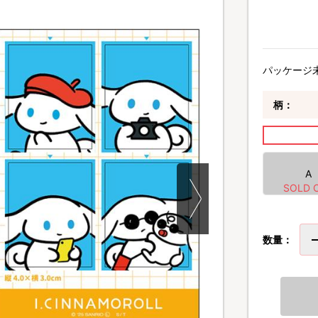
パッケージ
柄：
A
数量：