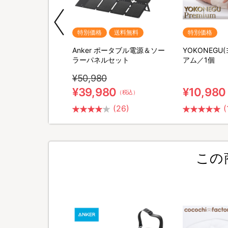
期間限定
特別価格
送料無料
特別価格
M SHAVER(リファス
Anker ポータブル電源＆ソー
YOKONEGU
バー) 特別セット
ラーパネルセット
アム／1個
¥50,980
0
¥39,980
¥10,980
（税込）
（税込）
(2)
(26)
(
この