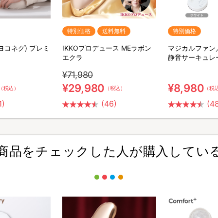
特別価格
送料無料
特別価格
(ヨコネグ) プレミ
IKKOプロデュース MEラボン
マジカルファン
エクラ
静音サーキュレ
¥71,980
¥29,980
¥8,980
（税込）
（税込）
（税
1)
(46)
(4
商品をチェックした人が購入してい