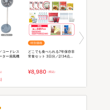
特別価格
／コードレス
どこでも食べられる7年保存非
ーター扇風機
常食セット 3日分／計34点セ
ット【特典】粉末緑茶&口腔ケ
ア用ウェット綿棒
¥8,980
込）
（税込）
8)