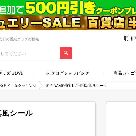
初
などの番組グッズの販売
グッズ＆DVD
カタログショッピング
商品カテゴ
ゆるドキ☆クッキング
I.CINNAMOROLL／照明写真風シール
写真風シール