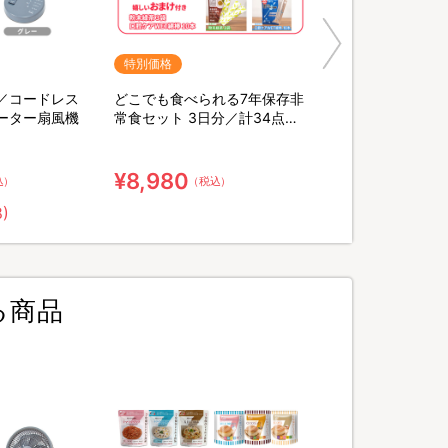
特別価格
／コードレス
どこでも食べられる7年保存非
ーター扇風機
常食セット 3日分／計34点セ
ット【特典】粉末緑茶&口腔ケ
ア用ウェット綿棒
¥8,980
込）
（税込）
8)
る商品