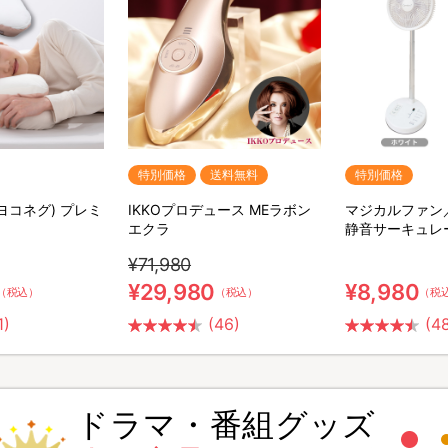
特別価格
送料無料
特別価格
(ヨコネグ) プレミ
IKKOプロデュース MEラボン
マジカルファン
エクラ
静音サーキュレ
¥71,980
¥29,980
¥8,980
（税込）
（税込）
（税
1)
(46)
(4
ドラマ・番組グッズ