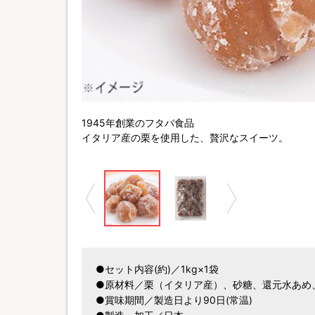
1945年創業のフタバ食品
イタリア産の栗を使用した、贅沢なスイーツ。
●セット内容(約)／1kg×1袋
●原材料／栗（イタリア産）、砂糖、還元水あめ
●賞味期間／製造日より90日(常温)