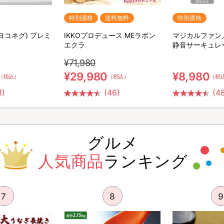
特別価格
送料無料
特別価格
(ヨコネグ) プレミ
IKKOプロデュース MEラボン
マジカルファン
エクラ
静音サーキュレ
¥71,980
¥29,980
¥8,980
（税込）
（税込）
（税
1)
(46)
(4
グルメ
人気商品
ランキング
7
8
9