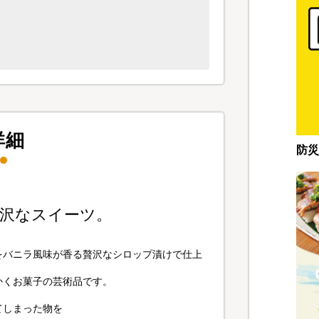
。
。
詳細
防災
沢なスイーツ。
をバニラ風味が香る贅沢なシロップ漬けで仕上
かくお菓子の芸術品です。
てしまった物を