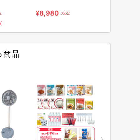
ア用ウェット綿棒
¥8,980
込）
（税込）
8)
る商品