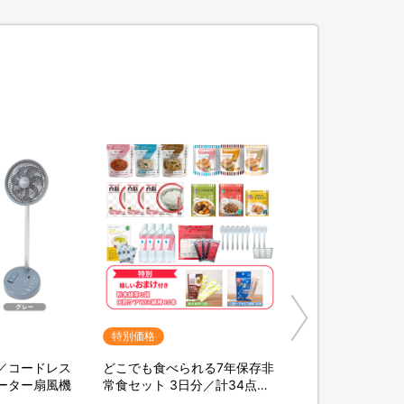
特別価格
／コードレス
どこでも食べられる7年保存非
ーター扇風機
常食セット 3日分／計34点セ
ット【特典】粉末緑茶&口腔ケ