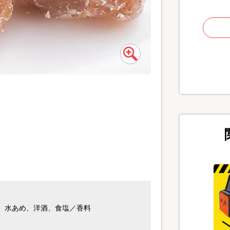
※こまかく割れているも
、水あめ、洋酒、食塩／香料