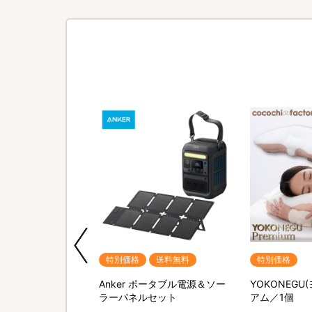
期間限定
特別価格
送料無料
特別価格
M SHAVER(リファス
Anker ポータブル電源＆ソー
YOKONEGU
バー) 特別セット
ラーパネルセット
アム／1個