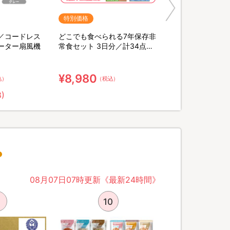
特別価格
／コードレス
どこでも食べられる7年保存非
ーター扇風機
常食セット 3日分／計34点セ
ット【特典】粉末緑茶&口腔ケ
ア用ウェット綿棒
¥8,980
込）
（税込）
8)
08月07日07時更新《最新24時間》
10