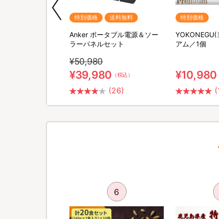
期間限定
特別価格
送料無料
特別価格
M SHAVER(リファス
Anker ポータブル電源＆ソー
YOKONEGU
バー) 特別セット
ラーパネルセット
アム／1個
¥50,980
0
¥39,980
¥10,980
（税込）
（税込）
(2)
(26)
(
5
6