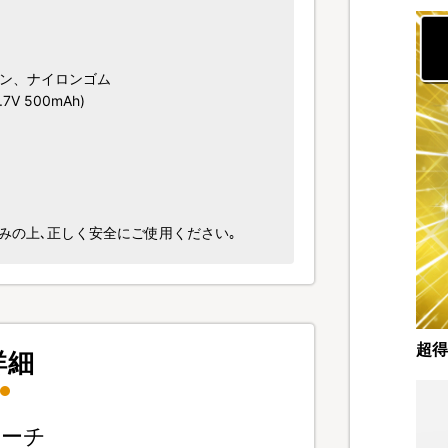
ロン、ナイロンゴム
 500mAh)
みの上､正しく安全にご使用ください｡
超得
詳細
ローチ