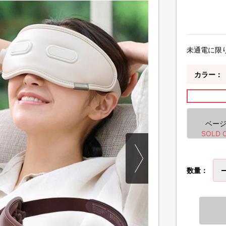
未通電に限
カラー：
ベー
数量：