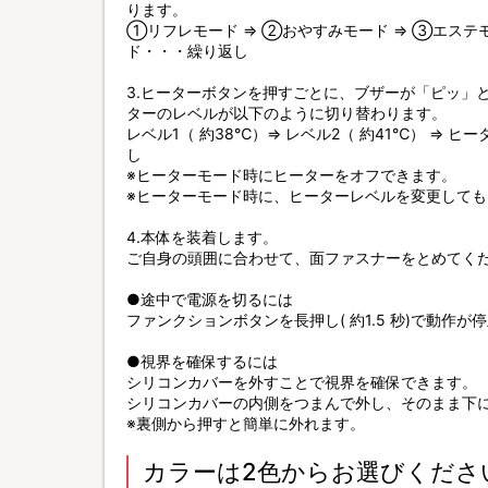
ります。
①リフレモード ⇒ ②おやすみモード ⇒ ③エステ
ド・・・繰り返し
3.ヒーターボタンを押すごとに、ブザーが「ピッ」
ターのレベルが以下のように切り替わります。
レベル1（ 約38℃）⇒ レベル2（ 約41℃） ⇒ ヒ
し
※ヒーターモード時にヒーターをオフできます。
※ヒーターモード時に、ヒーターレベルを変更して
4.本体を装着します。
ご自身の頭囲に合わせて、面ファスナーをとめてく
●途中で電源を切るには
ファンクションボタンを長押し( 約1.5 秒)で動作
●視界を確保するには
シリコンカバーを外すことで視界を確保できます。
シリコンカバーの内側をつまんで外し、そのまま下
※裏側から押すと簡単に外れます。
カラーは2色からお選びくださ