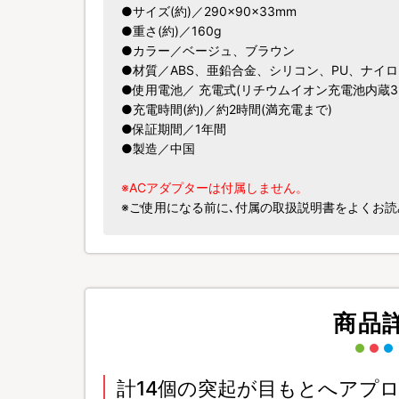
●サイズ(約)／290×90×33mm
●重さ(約)／160g
●カラー／ベージュ、ブラウン
●材質／ABS、亜鉛合金、シリコン、PU、ナイ
●使用電池／ 充電式(リチウムイオン充電池内蔵3.7V
●充電時間(約)／約2時間(満充電まで)
●保証期間／1年間
●製造／中国
※ACアダプターは付属しません。
※ご使用になる前に､付属の取扱説明書をよくお読
商品
計14個の突起が目もとへアプ