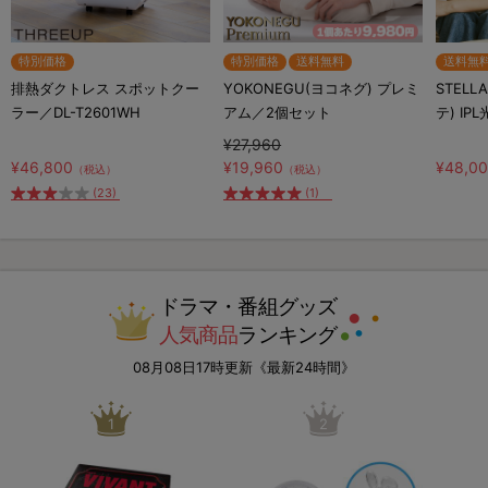
特別価格
特別価格
送料無料
送料無
排熱ダクトレス スポットクー
YOKONEGU(ヨコネグ) プレミ
STELL
ラー／DL-T2601WH
アム／2個セット
テ) IP
¥27,960
¥46,800
¥19,960
¥48,0
（税込）
（税込）
(23)
(1)
ドラマ・番組グッズ
人気商品
ランキング
08月08日17時更新《最新24時間》
1
2