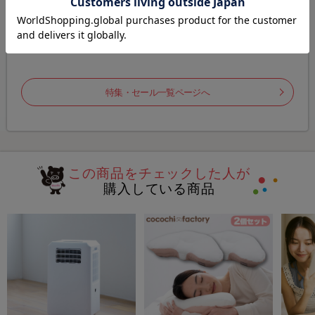
特集
特集
ズ
アニメ「リラックマ」×SASUKE
ラヴィット！ロック2026
特集・セール一覧ページへ
この商品をチェックした人が
購入している商品