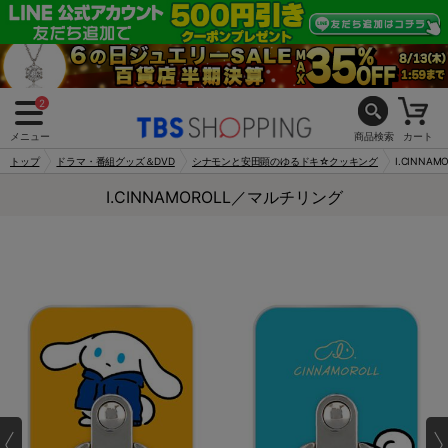
2
メニュー
商品検索
カート
トップ
ドラマ・番組グッズ＆DVD
シナモンと安田顕のゆるドキ☆クッキング
I.CINNA
I.CINNAMOROLL／マルチリング