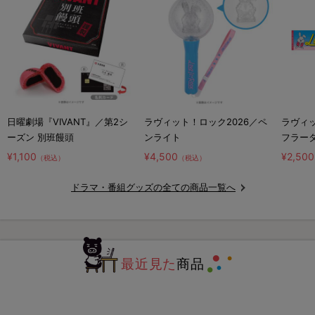
日曜劇場『VIVANT』／第2シ
ラヴィット！ロック2026／ペ
ラヴィッ
ーズン 別班饅頭
ンライト
フラー
¥1,100
¥4,500
¥2,500
（税込）
（税込）
ドラマ・番組グッズの全ての商品一覧へ
最近見た
商品