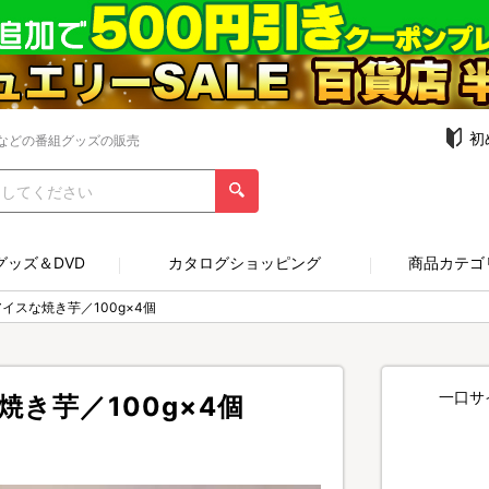
初
などの番組グッズの販売
グッズ＆DVD
カタログショッピング
商品カテゴ
アイスな焼き芋／100g×4個
一口サ
焼き芋／100g×4個