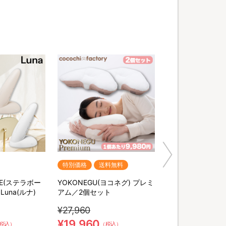
特別価格
送料無料
UTE(ステラボー
YOKONEGU(ヨコネグ) プレミ
Luna(ルナ)
アム／2個セット
¥27,960
¥19,960
税込）
（税込）