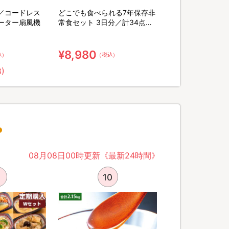
／コードレス
どこでも食べられる7年保存非
ーター扇風機
常食セット 3日分／計34点セ
ット【特典】粉末緑茶&口腔ケ
ア用ウェット綿棒
¥8,980
込）
（税込）
8)
08月08日00時更新《最新24時間》
10