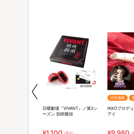
特別価格
べられる7年保存非
日曜劇場『VIVANT』／第2シ
IKKOプロデ
3日分／計34点セ
ーズン 別班饅頭
アイ
】粉末緑茶&口腔ケ
ト綿棒
¥1,100
¥9,980
（税込）
（税込）
（