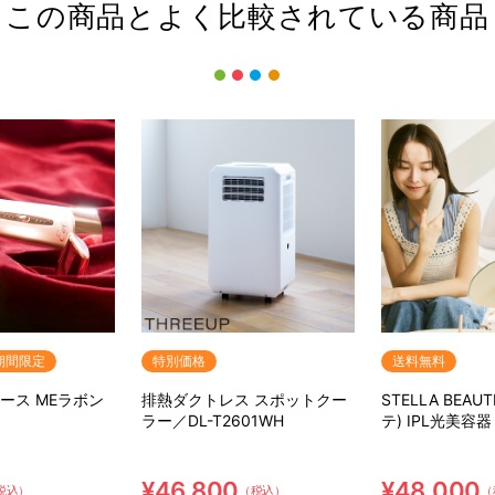
この商品とよく比較されている商品
期間限定
特別価格
送料無料
ュース MEラボン
排熱ダクトレス スポットクー
STELLA BEA
ラー／DL-T2601WH
テ) IPL光美容器 
¥46,800
¥48,000
税込）
（税込）
（