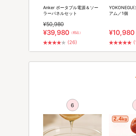
M SHAVER(リファス
Anker ポータブル電源＆ソー
YOKONEGU
バー) 特別セット
ラーパネルセット
アム／1個
¥50,980
0
¥39,980
¥10,980
（税込）
（税込）
(2)
(26)
(
5
6