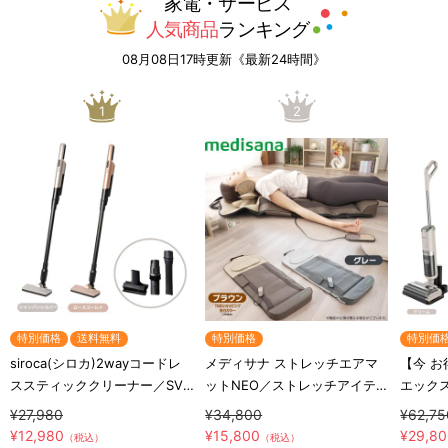
家電・サービス
人気商品
ランキング
08月08日17時更新《最新24時間》
1
2
特別価格
送料無料
特別価格
特別価
siroca(シロカ)2wayコードレ
メディサナ ストレッチエアマ
【今 お
ススティッククリーナー／SV-
ットNEO／ストレッチアイテ
エックス
S281
ム
MIA-
¥27,980
¥34,800
¥62,75
ードレ
¥12,980
¥15,800
¥29,8
（税込）
（税込）