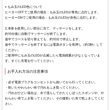
• もみ玉のLED色について
ヒーターOFFでご使用の場合：もみ玉のLEDが青色に点灯します。
ヒーターONでご使用の場合：もみ玉のLEDが赤色に点灯します。
2.本体を使用したい部分に当て、マッサージをします。
約10分後に自動でマッサージが終了します。
途中でコースを切り替えても、約10分で停止します。
途中でマッサージを終了するには電源ボタンを長押し（約3秒）して
ください。
ご使用中にもみ玉のLEDが点滅したら電池残量が少なくなっていま
す。すぐに充電を行ってください。
お手入れ方法の注意事項
・必ず電源プラグをコンセントから抜いてから行ってください。
・乾いたやわらかい布で汚れをふき取ってください。
・汚れがひどい場合は、水で濡らしてかたくしぼったスポンジや、や
わらかい布でふき取ってください。その後乾いた布で乾ふきしてくだ
さい。