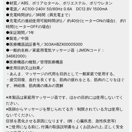
●材質／ABS、ポリアセタール、ポリエステル、ポリウレタン
●電源／ AC100-240V 50/60Hz 0.6A DC12.8V 1500mA
●充電時間(約)／3時間（満充電まで）
●充電式の連続使用可能時間(約)／ 約40分(ヒーターONの場合)、 約1
時間(ヒーターOFFの場合)
●保証期間／1年
●製造／中国
●医療機器認証番号／303AHBZX00005000
●一般的名称／家庭用電気マッサージ器（JMDNコード：
34662000）
●医療機器の種類／管理医療機器
●使用目的又は効果／
・あんま、マッサージの代用を目的として一般家庭で使用する。
・疲労回復、血行を良くする、筋肉の疲れをとる、筋肉のこりをほぐ
す、神経痛、筋肉痛の痛みの寛解
※本製品は家庭用マッサージ器です。ほかの目的には使用しないでく
ださい。
※医師からマッサージを禁じられてる方・制限されている方は使用し
ないでください。
症状を悪化させる原因になります。(例：心臓疾患、急性疾患等)
※ご使用になる前に､付属の取扱説明書をよくお読みの上､正しく安全