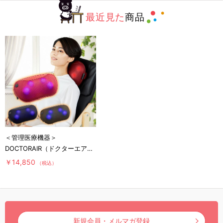
最近見た
商品
＜管理医療機器＞
DOCTORAIR（ドクターエア）
3DマッサージピローS／コード
￥14,850
（税込）
レス／ヒーター機能
新規会員・メルマガ登録