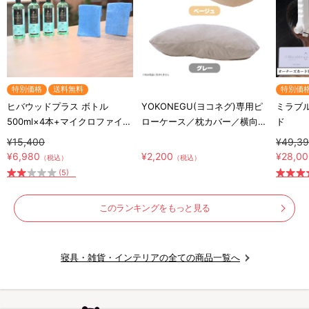
特別価格
送料無料
特別価
ヒバウッドプラス ボトル
YOKONEGU(ヨコネグ)専用ピ
ミラブル
500ml×4本+マイクロファイバ
ローケース／枕カバー／横向き
ド
ークロス×2枚／防虫スプレー
寝専用枕カバー
¥15,400
¥49,3
／防虫剤／害虫忌避剤
¥6,980
¥2,200
¥28,0
（税込）
（税込）
(5)
このランキングをもっと見る
寝具・雑貨・インテリアの全ての商品一覧へ