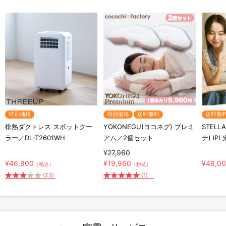
特別価格
特別価格
送料無料
送料無
排熱ダクトレス スポットクー
YOKONEGU(ヨコネグ) プレミ
STELL
ラー／DL-T2601WH
アム／2個セット
テ) IP
¥27,960
¥46,800
¥19,960
¥48,0
（税込）
（税込）
(23)
(1)