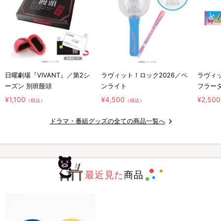
日曜劇場『VIVANT』／第2シ
ラヴィット！ロック2026／ペ
ラヴィッ
ーズン 別班饅頭
ンライト
フラー
¥1,100
¥4,500
¥2,500
（税込）
（税込）
ドラマ・番組グッズの全ての商品一覧へ
最近見た
商品