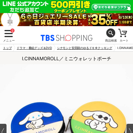
2
メニュー
商品検索
カート
トップ
ドラマ・番組グッズ＆DVD
シナモンと安田顕のゆるドキ☆クッキング
I.CINN
I.CINNAMOROLL／ミニウォレットポーチ