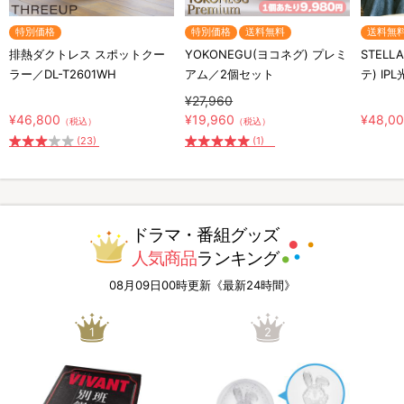
特別価格
特別価格
送料無料
送料無
排熱ダクトレス スポットクー
YOKONEGU(ヨコネグ) プレミ
STELL
ラー／DL-T2601WH
アム／2個セット
テ) IP
¥27,960
¥46,800
¥19,960
¥48,0
（税込）
（税込）
(23)
(1)
ドラマ・番組グッズ
人気商品
ランキング
08月09日00時更新《最新24時間》
1
2