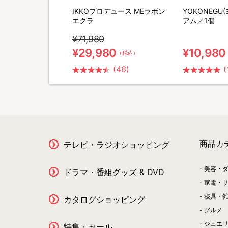
ポータブル電源＆ソー
IKKOプロデュース MEラボン
YOKONEGU
セット
エクラ
アム／1個
¥71,980
0
¥29,980
¥10,980
（税込）
（税込）
(26)
(46)
(
商品カ
テレビ・ラジオショッピング
美容・
ドラマ・番組グッズ & DVD
家電・
寝具・
カタログショッピング
グルメ
ジュエ
特集・セール