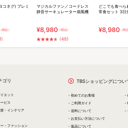
(ヨコネグ) プレミ
マジカルファン／コードレス
どこでも食べら
静音サーキュレーター扇風機
常食セット 3日
ット【特典】粉
ア用ウェット綿
¥8,980
¥8,980
（税込）
（税込）
（税
1)
(48)
テゴリ
TBSショッピングについ
ダイエット
初めてのお客様
サービス
ご利用ガイド
雑貨・インテリア
送料について
お支払い方法について
リー・ファッション
返品について