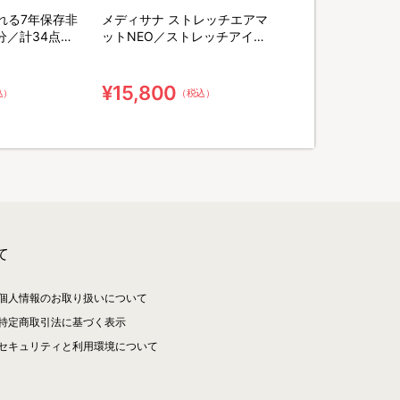
れる7年保存非
メディサナ ストレッチエアマ
分／計34点セ
ットNEO／ストレッチアイテ
末緑茶&口腔ケ
ム
棒
¥15,800
込）
（税込）
て
個人情報のお取り扱いについて
特定商取引法に基づく表示
セキュリティと利用環境について