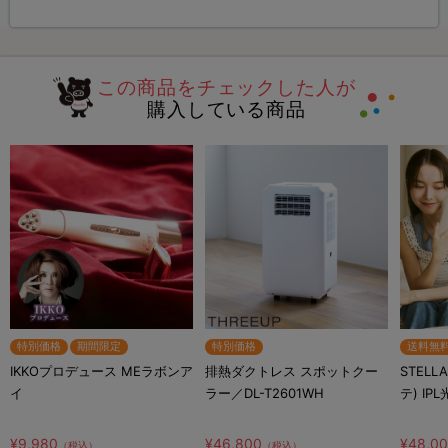
この商品をチェックした人が
購入している商品
特別価格
期間限定
特別価格
送料無
IKKOプロデュース MEラボンア
排熱ダクトレス スポットクー
STELL
イ
ラー／DL-T2601WH
テ) IP
¥9,980
¥46,800
¥48,0
（税込）
（税込）