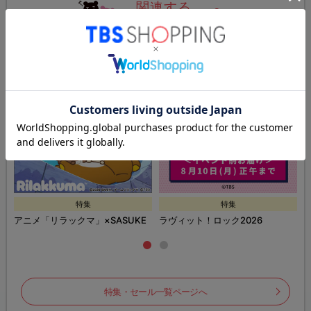
関連する
特集・セール
特集
特集
ズ
アニメ「リラックマ」×SASUKE
ラヴィット！ロック2026
特集・セール一覧ページへ