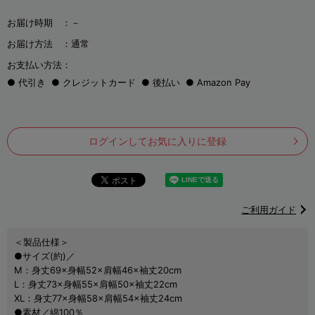
お届け時期 ：
－
お届け方法 ：
通常
お支払い方法：
代引き
クレジットカード
後払い
Amazon Pay
ログインしてお気に入りに登録
ご利用ガイド
＜製品仕様＞
●サイズ(約)／
M：身丈69×身幅52×肩幅46×袖丈20cm
L：身丈73×身幅55×肩幅50×袖丈22cm
XL：身丈77×身幅58×肩幅54×袖丈24cm
●素材／綿100％