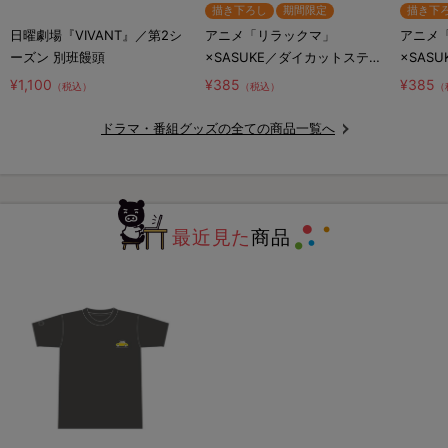
描き下ろし
期間限定
描き下
日曜劇場『VIVANT』／第2シ
アニメ「リラックマ」
アニメ
ーズン 別班饅頭
×SASUKE／ダイカットステッ
×SAS
カー／コラボロゴ
カー／
¥1,100
¥385
¥385
（税込）
（税込）
（
リ
ドラマ・番組グッズの全ての商品一覧へ
最近見た
商品