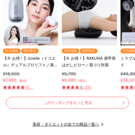
特別価格
期間限定
特別価格
期間限定
特別価
【今 お得！】icoelle（イコエ
【今 お得！】RAKUNA 肩甲骨
ミラブル
ル）デュアルプロリフト／美顔
はがしピロー／肩コリ対策
ド
器
¥16,500
¥9,790
¥49,3
¥7,980
¥6,980
¥28,0
（税込）
（税込）
(1)
(20)
このランキングをもっと見る
美容・ダイエットの全ての商品一覧へ