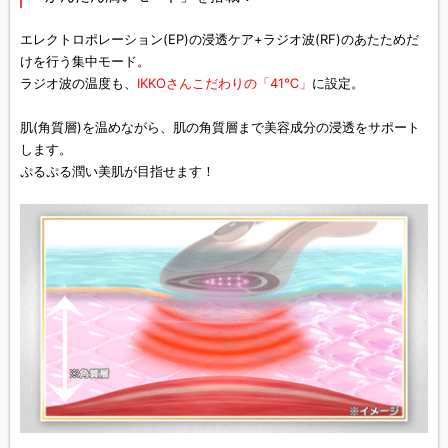
エレクトロポレーション(EP)の浸透ケア+ラジオ波(RF)のあたためだ
けを行う集中モード。
ラジオ波の温度も、
IKKOさんこだわりの「41℃」
に設定。
肌(角質層)を温めながら、肌の角質層まで美容成分の浸透をサポート
します。
ぷるぷる潤い美肌が目指せます！