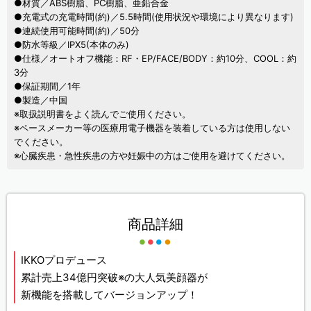
●材質／ABS樹脂、PC樹脂、亜鉛合金
●充電式の充電時間(約)／5.5時間(使用状況や環境により異なります)
●連続使用可能時間(約)／50分
●防水等級／IPX5(本体のみ)
●仕様／オートオフ機能：RF・EP/FACE/BODY：約10分、COOL：約
3分
●保証期間／1年
●製造／中国
※取扱説明書をよく読んでご使用ください。
※ペースメーカー等の医療用電子機器を装着している方は使用しない
でください。
※心臓疾患・急性疾患の方や妊娠中の方はご使用を避けてください。
商品詳細
IKKOプロデュース
累計売上34億円突破※の大人気美顔器が
新機能を搭載してバージョンアップ！