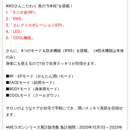
IKKOさんこだわり 美の“5本柱”を搭載！
1.「ラジオ波(RF)」
2.「EMS」
3.「エレクトロポレーション(EP)」
4.「LED」
5.「COOL機能」
さらに、4つのモード＆防水機能（IPX5）を搭載。（※防水機能は本体
のみ）
身体にも使えるので1台で全身スッキリが目指せます。
■RF・EPモード（かんたん潤いモード）
■FACEモード（顔用モード）
■BODYモード（身体用モード）
■COOLモード（クールダウン）
サロンのようなケアが自宅で手軽にでき、潤いスッキリ美肌を目指せ
ます。
※MEラボンシリーズ累計販売数 集計期間：2020年12月1日～2025年