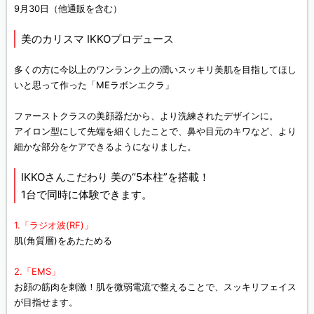
9月30日（他通販を含む）
美のカリスマ IKKOプロデュース
多くの方に今以上のワンランク上の潤いスッキリ美肌を目指してほし
いと思って作った「MEラボンエクラ」
ファーストクラスの美顔器だから、より洗練されたデザインに。
アイロン型にして先端を細くしたことで、鼻や目元のキワなど、より
細かな部分をケアできるようになりました。
IKKOさんこだわり 美の“5本柱”を搭載！
1台で同時に体験できます。
1.「ラジオ波(RF)」
肌(角質層)をあたためる
2.「EMS」
お顔の筋肉を刺激！肌を微弱電流で整えることで、スッキリフェイス
が目指せます。