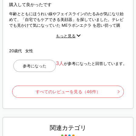
購入して良かったです
年齢とともにほうれい線やフェイスラインのたるみが気になり始
めて、「自宅でもケアできる美顔器」を探していました。テレビ
でも見かけて気になっていた MEラボンエクラ を思い切って購
入。 操作もシンプルで、テレビを見ながらの“ながらケア”にも取
もっと見る
り入れやすいです。家族が横にいても気まずさがなく、日常の中
で無理なく続けられています。
20歳代
女性
3人
が参考になったと回答しています。
参考になった
すべてのレビューを見る（46件）
関連カテゴリ