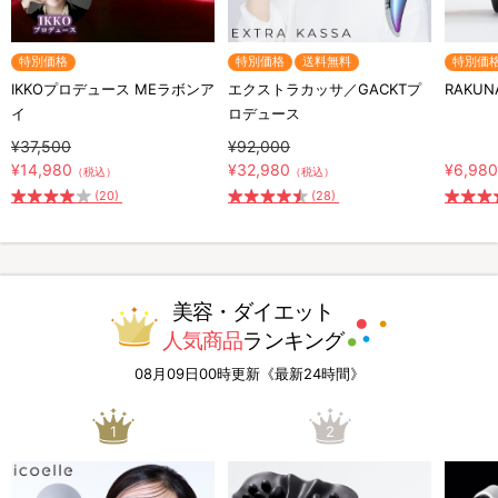
特別価格
特別価格
送料無料
特別価
IKKOプロデュース MEラボンア
エクストラカッサ／GACKTプ
RAKU
イ
ロデュース
¥37,500
¥92,000
¥14,980
¥32,980
¥6,98
（税込）
（税込）
(20)
(28)
美容・ダイエット
人気商品
ランキング
08月09日00時更新《最新24時間》
1
2