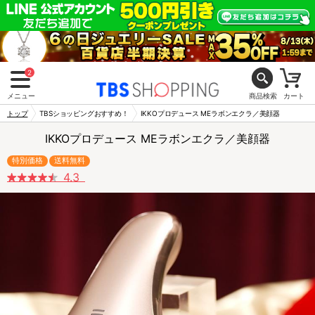
2
メニュー
商品検索
カート
トップ
TBSショッピングおすすめ！
IKKOプロデュース MEラボンエクラ／美顔器
IKKOプロデュース MEラボンエクラ／美顔器
特別価格
送料無料
4.3