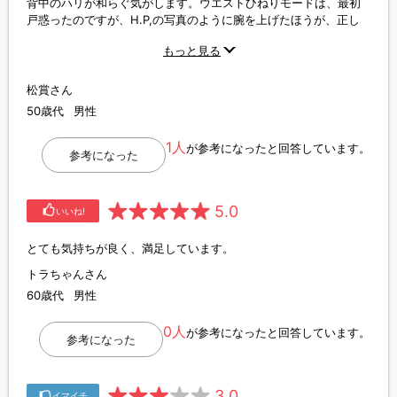
背中のハリが和らぐ気がします。ウエストひねりモードは、最初
戸惑ったのですが、H.P,の写真のように腕を上げたほうが、正し
いストレッチになると思います。音はそれなりにしますが、スト
もっと見る
レッチ中は居眠りできる感じでもないので、私は気になりません
でした。毎日使ってみたいと思っています
松賞さん
50歳代
男性
1人
が参考になったと回答しています。
参考になった
5.0
いいね!
とても気持ちが良く、満足しています。
トラちゃんさん
60歳代
男性
0人
が参考になったと回答しています。
参考になった
3.0
イマイチ