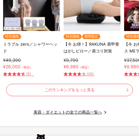
特別価格
特別価格
期間限定
特別価
ミラブル zero／シャワーヘッ
【今 お得！】RAKUNA 肩甲骨
【今 お
ド
はがしピロー／肩コリ対策
ス ME
顔器
¥49,390
¥9,790
¥37,50
¥28,000
¥6,980
¥9,98
（税込）
（税込）
(5)
(20)
このランキングをもっと見る
美容・ダイエットの全ての商品一覧へ