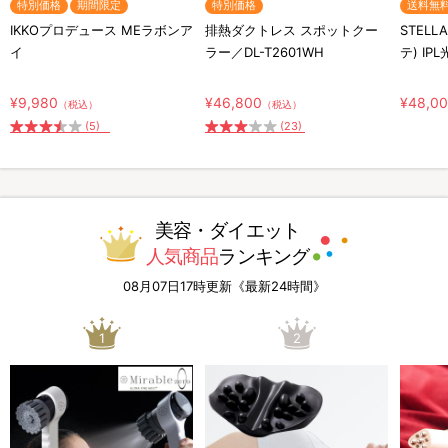
特別価格
期間限定
特別価格
送料無
IKKOプロデュース MEラボンア
排熱ダクトレス スポットクー
STELL
イ
ラー／DL-T2601WH
テ) IP
¥9,980
¥46,800
¥48,0
（税込）
（税込）
(5)
(23)
美容・ダイエット
人気商品
ランキング
08月07日17時更新《最新24時間》
1
2