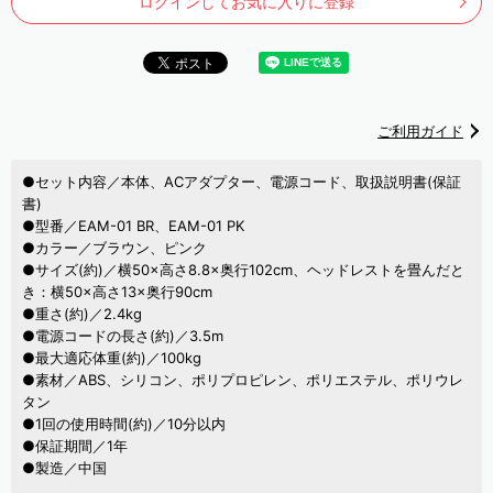
ログインしてお気に入りに登録
ご利用ガイド
●セット内容／本体、ACアダプター、電源コード、取扱説明書(保証
書)
●型番／EAM-01 BR、EAM-01 PK
●カラー／ブラウン、ピンク
●サイズ(約)／横50×高さ8.8×奥行102cm、ヘッドレストを畳んだと
き：横50×高さ13×奥行90cm
●重さ(約)／2.4kg
●電源コードの長さ(約)／3.5m
●最大適応体重(約)／100kg
●素材／ABS、シリコン、ポリプロピレン、ポリエステル、ポリウレ
タン
●1回の使用時間(約)／10分以内
●保証期間／1年
●製造／中国