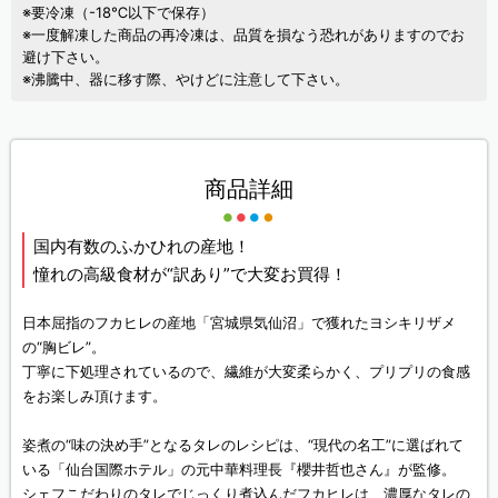
※要冷凍（-18℃以下で保存）
※一度解凍した商品の再冷凍は、品質を損なう恐れがありますのでお
避け下さい。
※沸騰中、器に移す際、やけどに注意して下さい。
商品詳細
国内有数のふかひれの産地！
憧れの高級食材が“訳あり”で大変お買得！
日本屈指のフカヒレの産地「宮城県気仙沼」で獲れたヨシキリザメ
の“胸ビレ”。
丁寧に下処理されているので、繊維が大変柔らかく、プリプリの食感
をお楽しみ頂けます。
姿煮の“味の決め手”となるタレのレシピは、“現代の名工”に選ばれて
いる「仙台国際ホテル」の元中華料理長『櫻井哲也さん』が監修。
シェフこだわりのタレでじっくり煮込んだフカヒレは、濃厚なタレの