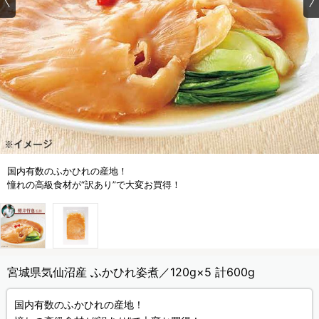
国内有数のふかひれの産地！
憧れの高級食材が“訳あり”で大変お買得！
宮城県気仙沼産 ふかひれ姿煮／120g×5 計600g
国内有数のふかひれの産地！