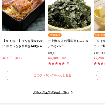
特別価格
特別価
【今 お得！】うなぎ屋かわす
井上海苔店 特選国産もみのり
【今 
い 国産うなぎ長焼き140g×4尾
／27g×12缶
カシア
＆お吸い物の素×4
シア蜂蜜
¥8,180
¥16,20
ト付き
¥8,980
¥6,980
¥7,280
（税込）
（税込）
(4)
このランキングをもっと見る
グルメの全ての商品一覧へ