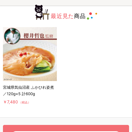
最近見た
商品
宮城県気仙沼産 ふかひれ姿煮
／120g×5 計600g
￥7,480
（税込）