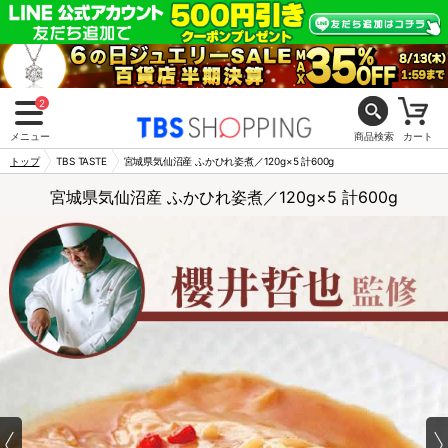
2
メニュー
商品検索
カート
トップ
TBS TASTE
宮城県気仙沼産 ふかひれ姿煮／120g×5 計600g
宮城県気仙沼産 ふかひれ姿煮／120g×5 計600g