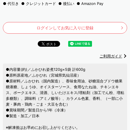
代引き
クレジットカード
後払い
Amazon Pay
ログインしてお気に入りに登録
ご利用ガイド
●内容量(約)／ふかひれ姿煮120g×5袋 計600g
●原料原産地／ふかひれ（宮城県気仙沼産）
●原材料／ふかひれ（国内製造）、香味食用油、砂糖混合ブドウ糖果
糖液糖、しょうゆ、オイスターソース、食用なたね油、チキンエキ
ス、ポークエキス、清酒、しいたけエキス/増粘剤（加工でん粉、増粘
多糖類）、調味料（アミノ酸等）、カラメル色素、香料、（一部に小
麦・豚肉・鶏肉・ごま・大豆を含む）
●賞味期間／製造日から1年（冷凍）
●製造・加工／日本
※解凍後はお早めにお召し上がりください。