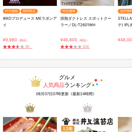
特別価格
期間限定
特別価格
送料無
IKKOプロデュース MEラボンア
排熱ダクトレス スポットクー
STELL
イ
ラー／DL-T2601WH
テ) IP
¥9,980
¥46,800
¥48,0
（税込）
（税込）
(5)
(23)
グルメ
人気商品
ランキング
08月07日07時更新《最新24時間》
1
2