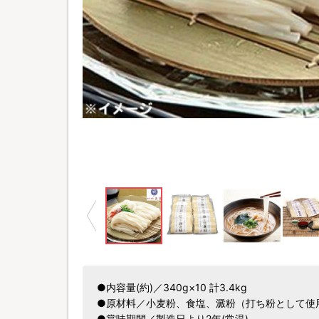
●内容量(約)／340g×10 計3.4kg
●原材料／小麦粉、食塩、澱粉（打ち粉として使
●賞味期間／製造日より2年(常温)