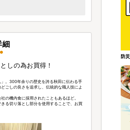
詳細
防災
としの為お買得！
」。300年余りの歴史を誇る秋田に伝わる手
のどごしの良さを追求し、伝統的な職人技によ
会社の機内食に採用されたこともあるほど。
できる切り落とし部分を使用することで、お買