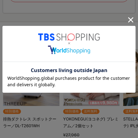
この商品をチェックした人が
購入している商品
特別価格
特別価格
送料無料
送料無
排熱ダクトレス スポットクー
YOKONEGU(ヨコネグ) プレミ
STELL
ラー／DL-T2601WH
アム／2個セット
テ) IP
¥27,960