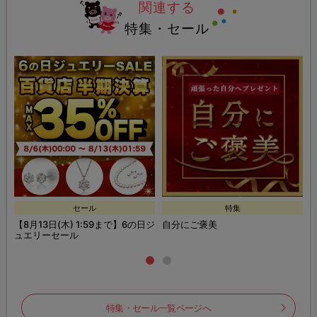
関連する
特集・セール
セール
特集
ー
【8月13日(木) 1:59まで】6の日ジ
自分にご褒美
B
ポ
ュエリーセール
特集・セール一覧ページへ