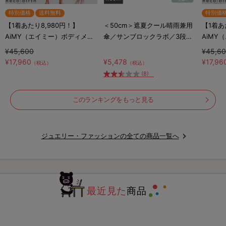
特別価格
送料無料
特別価
【1着あたり8,980円！】
＜50cm＞遮夏クール晴雨兼用
【1着あ
AiMY（エイミー）ボディメン
傘／サンブロックラボ／3段コ
AiMY
テナンスウェア リカバース／
ンパクト／UVカット率99.9%
テナン
¥45,600
¥45,6
半袖半ズボン／2着セット／上
／紫外線対策／放射冷却
半袖半
¥17,960
¥5,478
¥17,96
（税込）
（税込）
下セット／リカバリーウェア
下セッ
(8)
このランキングをもっと見る
ジュエリー・ファッションの全ての商品一覧へ
最近見た
商品