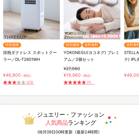
特別価格
特別価格
送料無料
送料無
排熱ダクトレス スポットクー
YOKONEGU(ヨコネグ) プレミ
STELL
ラー／DL-T2601WH
アム／2個セット
テ) IP
¥27,960
¥46,800
¥19,960
¥48,0
（税込）
（税込）
(23)
(1)
ジュエリー・ファッション
人気商品
ランキング
08月09日00時更新《最新24時間》