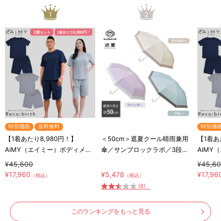
1
2
特別価格
送料無料
特別価
【1着あたり8,980円！】
＜50cm＞遮夏クール晴雨兼用
【1着あ
AiMY（エイミー）ボディメン
傘／サンブロックラボ／3段コ
AiMY
テナンスウェア リカバース／
ンパクト／UVカット率99.9%
テナン
¥45,600
¥45,6
半袖半ズボン／2着セット／上
／紫外線対策／放射冷却
半袖半
¥17,960
¥5,478
¥17,96
（税込）
（税込）
下セット／リカバリーウェア
下セッ
(8)
このランキングをもっと見る