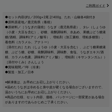
ご利用ガイド
●セット内容(約)／200g×2尾 計400g、たれ・山椒各4袋付き
●原料原産地／鹿児島県（養殖）
●原材料／［うなぎの蒲焼］うなぎ（鹿児島県産）、タレ（しょうゆ
（小麦・大豆を含む）、砂糖、発酵調味料、水あめ、果糖ぶどう糖液
糖/酒精、調味料(アミノ酸等）、増粘剤（加工澱粉、増粘多糖類）、
着色料（カラメル、アナトー）
［添付たれ］たれ（しょうゆ（小麦・大豆を含む）、ぶどう糖果糖液
糖、ぶどう糖、砂糖、発酵調味料、調味酢、食塩、うなぎエキス/酒
精、カラメル色素、調味料(アミノ酸）、増粘剤（キサンタンガム））
［添付やくみ］さんしょう
●賞味期間／1年（冷凍）
●製造・加工／日本
※解凍後は、お早めにお召し上がりください。
※温めたうなぎは冷めると身や皮が硬くなる場合がございますので、
温かいうちにお早めにお召し上がりください。
※商品の仕様、セット内容、価格、パッケージに一部変更がある場合
がありますのであらかじめご了承ください。