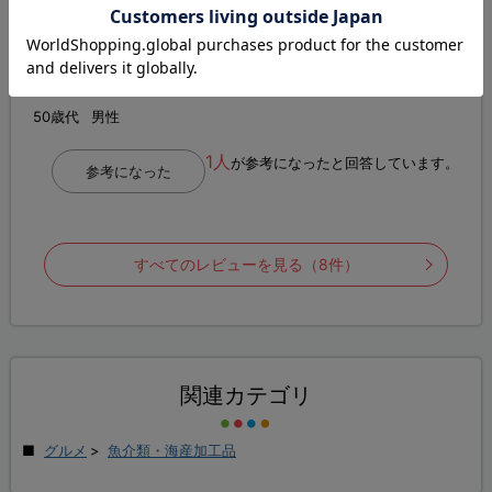
美味しく頂きました
大きさも味も文句なしです。まぁ、冷凍なので星５つまでではあ
りませんが。
50歳代
男性
1人
が参考になったと回答しています。
参考になった
すべてのレビューを見る（8件）
関連カテゴリ
グルメ
>
魚介類・海産加工品