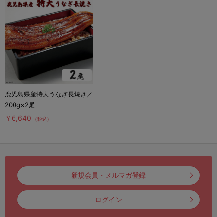
鹿児島県産特大うなぎ長焼き／
200g×2尾
￥6,640
（税込）
新規会員・メルマガ登録
ログイン