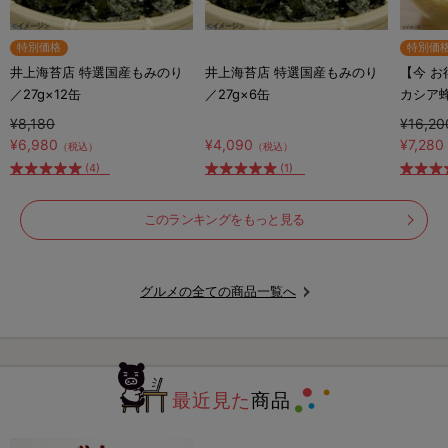
特別価格
特別価
井上海苔店 特選国産もみのり
井上海苔店 特選国産もみのり
【今 
／27g×12缶
／27g×6缶
カシア
シア蜂蜜
¥8,180
¥16,20
ト付き
¥6,980
¥4,090
¥7,280
（税込）
（税込）
(4)
(1)
このランキングをもっと見る
グルメの全ての商品一覧へ
最近見た
商品