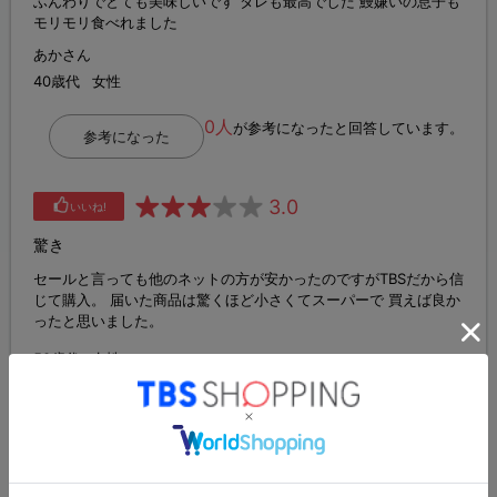
ふんわりでとても美味しいです タレも最高でした 鰻嫌いの息子も
モリモリ食べれました
あかさん
40歳代
女性
0人
が参考になったと回答しています。
参考になった
3.0
いいね!
驚き
セールと言っても他のネットの方が安かったのですがTBSだから信
じて購入。 届いた商品は驚くほど小さくてスーパーで 買えば良か
ったと思いました。
50歳代
女性
2人
が参考になったと回答しています。
参考になった
4.0
いいね!