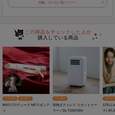
特集・セール一覧ページへ
この商品をチェックした人が
購入している商品
特別価格
期間限定
特別価格
送料無
IKKOプロデュース MEラボンア
排熱ダクトレス スポットクー
STELL
イ
ラー／DL-T2601WH
テ) IP