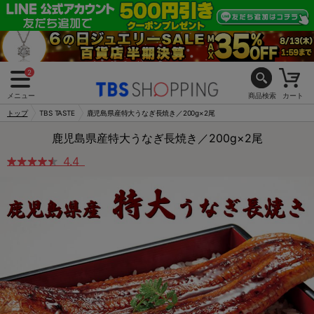
2
メニュー
商品検索
カート
トップ
TBS TASTE
鹿児島県産特大うなぎ長焼き／200g×2尾
鹿児島県産特大うなぎ長焼き／200g×2尾
4.4