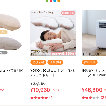
特別価格
送料無料
特別価格
(ヨコネグ)専用ピ
YOKONEGU(ヨコネグ) プレミ
排熱ダクトレス
アム／2個セット
ラー／DL-T260
¥27,960
¥19,960
¥46,800
税込）
（税込）
（
(1)
(2