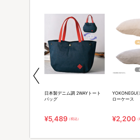
U(ヨコネグ) ポータ
日本製デニム調 2WAYトート
YOKONEGU
き寝専用枕
バッグ
ローケース
¥5,489
¥2,200
（税込）
（税込）
（