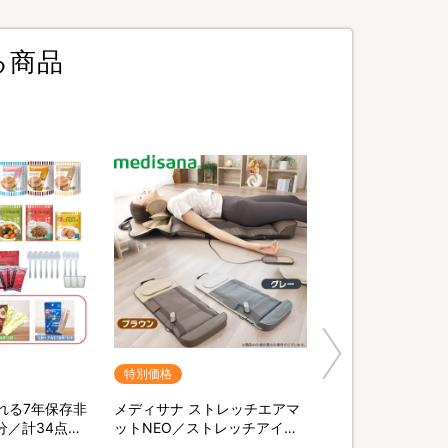
る商品
特別価格
れる7年保存非
メディサナ ストレッチエアマ
分／計34点セ
ットNEO／ストレッチアイテ
末緑茶&口腔ケ
ム