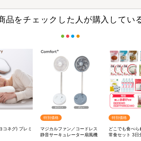
商品をチェックした人が購入してい
特別価格
特別価格
(ヨコネグ) プレミ
マジカルファン／コードレス
どこでも食べら
静音サーキュレーター扇風機
常食セット 3日
ット【特典】粉