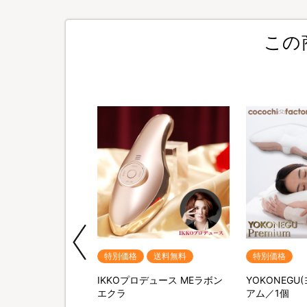
この
送料無料
特別価格
送料無料
特別価格
ポータブル電源＆ソー
IKKOプロデュース MEラボン
YOKONEGU
セット
エクラ
アム／1個