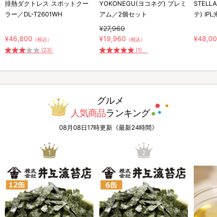
排熱ダクトレス スポットクー
YOKONEGU(ヨコネグ) プレミ
STELL
ラー／DL-T2601WH
アム／2個セット
テ) IP
¥27,960
¥46,800
¥19,960
¥48,0
（税込）
（税込）
(23)
(1)
グルメ
人気商品
ランキング
08月08日17時更新《最新24時間》
1
2