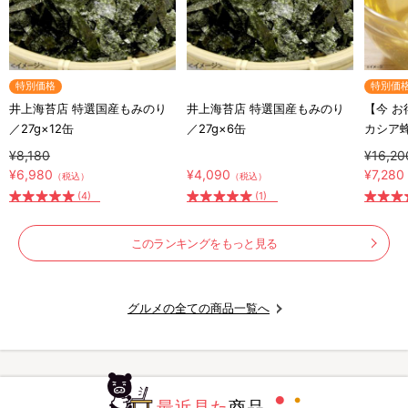
特別価格
特別価
井上海苔店 特選国産もみのり
井上海苔店 特選国産もみのり
【今 
／27g×12缶
／27g×6缶
カシア
シア蜂蜜
¥8,180
¥16,20
ト付き
¥6,980
¥4,090
¥7,280
（税込）
（税込）
(4)
(1)
このランキングをもっと見る
グルメの全ての商品一覧へ
最近見た
商品