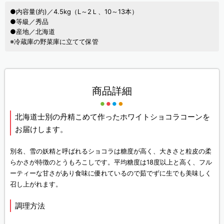
●内容量(約)／4.5kg（L～2Ｌ、10～13本）
●等級／秀品
●産地／北海道
※冷蔵庫の野菜庫に立てて保管
商品詳細
北海道士別の丹精こめて作ったホワイトショコラコーンを
お届けします。
別名、雪の妖精と呼ばれるショコラは糖度が高く、大きさと粒皮の柔
らかさが特徴のとうもろこしです。平均糖度は18度以上と高く、フル
ーティーな甘さがあり食味に優れているので茹でずに生でも美味しく
召し上がれます。
調理方法