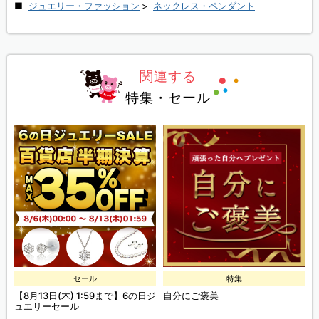
ジュエリー・ファッション
>
ネックレス・ペンダント
関連する
特集・セール
セール
特集
ー
【8月13日(木) 1:59まで】6の日ジ
自分にご褒美
B
ポ
ュエリーセール