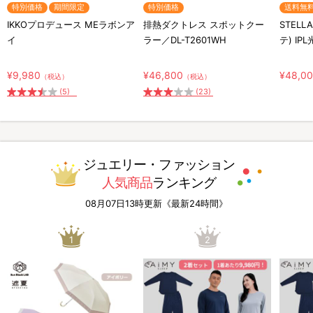
特別価格
期間限定
特別価格
送料無
IKKOプロデュース MEラボンア
排熱ダクトレス スポットクー
STELL
イ
ラー／DL-T2601WH
テ) IP
¥9,980
¥46,800
¥48,0
（税込）
（税込）
(5)
(23)
ジュエリー・ファッション
人気商品
ランキング
08月07日13時更新《最新24時間》
1
2