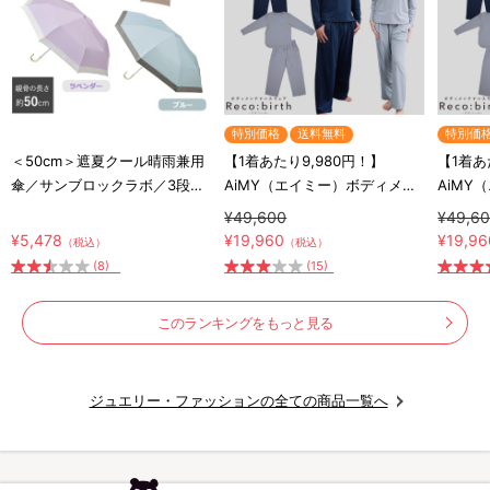
特別価格
送料無料
特別価
＜50cm＞遮夏クール晴雨兼用
【1着あたり9,980円！】
【1着あ
傘／サンブロックラボ／3段コ
AiMY（エイミー）ボディメン
AiMY
ンパクト／UVカット率99.9%
テナンスウェア リカバース／
テナン
¥49,600
¥49,6
／紫外線対策／放射冷却
長袖長ズボン／2着セット／上
長袖長
¥5,478
¥19,960
¥19,96
（税込）
（税込）
下セット／リカバリーウェア
下セッ
(8)
(15)
このランキングをもっと見る
ジュエリー・ファッションの全ての商品一覧へ