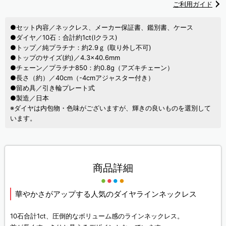
ご利用ガイド
●セット内容／ネックレス、メーカー保証書、鑑別書、ケース
●ダイヤ／10石：合計約1ct(Iクラス)
●トップ／純プラチナ：約2.9ｇ (取り外し不可)
●トップのサイズ(約)／4.3×40.6mm
●チェーン／プラチナ850：約0.8g（アズキチェーン）
●長さ（約）／40cm（-4cmアジャスター付き）
●留め具／引き輪プレート式
●製造／日本
※ダイヤは内包物・色味がございますが、輝きの良いものを選別して
います。
商品詳細
華やかさがアップする人気のダイヤラインネックレス
10石合計1ct、圧倒的なボリューム感のラインネックレス。