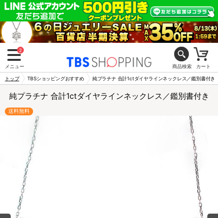
2
メニュー
商品検索
カート
トップ
TBSショッピングおすすめ
純プラチナ 合計1ctダイヤラインネックレス／鑑別書付き
純プラチナ 合計1ctダイヤラインネックレス／鑑別書付き
送料無料