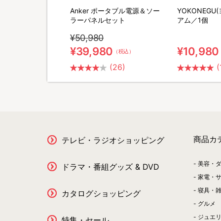
M SHAVER(リファス
Anker ポータブル電源＆ソー
YOKONEGU
バー) 特別セット
ラーパネルセット
アム／1個
¥50,980
0
¥39,980
¥10,980
（税込）
（税込）
(2)
(26)
(
商品カ
テレビ・ラジオショッピング
美容・
ドラマ・番組グッズ & DVD
家電・
寝具・
カタログショッピング
グルメ
ジュエ
特集・セール