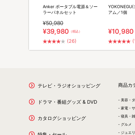
M SHAVER(リファス
Anker ポータブル電源＆ソー
YOKONEGU
バー) 特別セット
ラーパネルセット
アム／1個
¥50,980
0
¥39,980
¥10,980
（税込）
（税込）
(2)
(26)
(
商品カ
テレビ・ラジオショッピング
美容・
ドラマ・番組グッズ & DVD
家電・
寝具・
カタログショッピング
グルメ
ジュエ
特集・セール