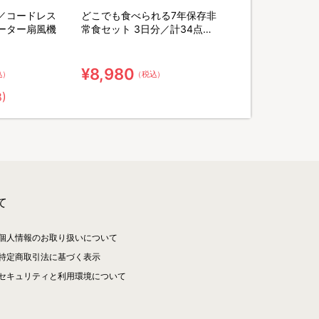
／コードレス
どこでも食べられる7年保存非
ーター扇風機
常食セット 3日分／計34点セ
ット【特典】粉末緑茶&口腔ケ
ア用ウェット綿棒
¥8,980
込）
（税込）
8)
て
個人情報のお取り扱いについて
特定商取引法に基づく表示
セキュリティと利用環境について