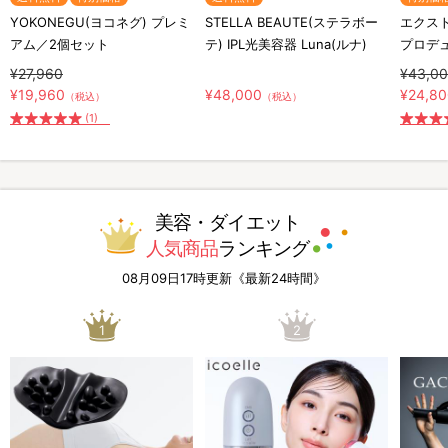
YOKONEGU(ヨコネグ) プレミ
STELLA BEAUTE(ステラボー
エクスト
アム／2個セット
テ) IPL光美容器 Luna(ルナ)
プロデ
¥27,960
¥43,0
¥19,960
¥48,000
¥24,8
（税込）
（税込）
(1)
美容・ダイエット
人気商品
ランキング
08月09日17時更新《最新24時間》
1
2