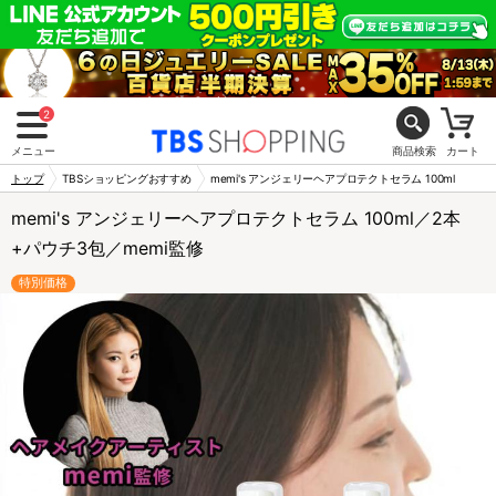
2
メニュー
商品検索
カート
トップ
TBSショッピングおすすめ
memi's アンジェリーヘアプロテクトセラム 100ml
memi's アンジェリーヘアプロテクトセラム 100ml／2本
+パウチ3包／memi監修
特別価格