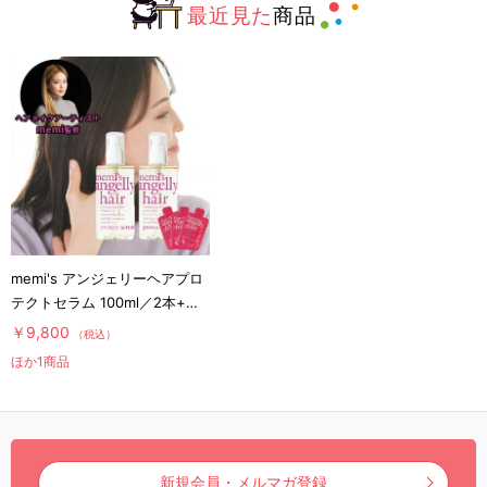
最近見た
商品
memi's アンジェリーヘアプロ
テクトセラム 100ml／2本+パ
ウチ3包／memi監修
￥9,800
（税込）
ほか1商品
新規会員・メルマガ登録