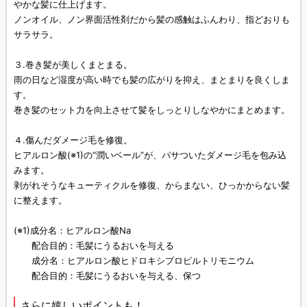
やかな髪に仕上げます。
ノンオイル、ノン界面活性剤だから髪の感触はふんわり、指どおりも
サラサラ。
３.巻き髪が美しくまとまる。
雨の日など湿度が高い時でも髪の広がりを抑え、まとまりを良くしま
す。
巻き髪のセット力を向上させて髪をしっとりしなやかにまとめます。
４.傷んだダメージ毛を修復。
ヒアルロン酸(※1)の“潤いベール”が、パサついたダメージ毛を包み込
みます。
剥がれそうなキューティクルを修復、からまない、ひっかからない髪
に整えます。
(※1)成分名：ヒアルロン酸Na
配合目的：毛髪にうるおいを与える
成分名：ヒアルロン酸ヒドロキシプロピルトリモニウム
配合目的：毛髪にうるおいを与える、保つ
さらに嬉しいポイントも！