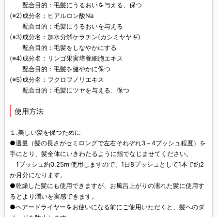
配合目的：毛髪にうるおいを与える、保つ
(※2)成分名：ヒアルロン酸Na
配合目的：毛髪にうるおいを与える
(※3)成分名：加水分解ケラチン(カシミヤヤギ)
配合目的：毛髪をしなやかにする
(※4)成分名：リンゴ果実培養細胞エキス
配合目的：毛髪を健やかに保つ
(※5)成分名：フクロフノリエキス
配合目的：毛髪にツヤを与える、保つ
使用方法
１.美しい髪を保つために
●適量（髪の長さがセミロングで左右それぞれ3～4プッシュ程度）を
手にとり、髪全体にいきわたるように指でなじませてください。
1プッシュ約0.25ml使用しますので、1日8プッシュとして1本で約2
か月分になります。
●乾燥した髪にも使用できますが、お風呂上がりの濡れた髪に使用す
るとより潤いを実感できます。
●ヘアードライヤーをお使いになる前にご使用いただくと、髪へのダ