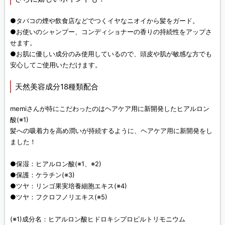
●タバコの煙や飲食店などでつくイヤなニオイから髪をガード。
●お使いのシャンプー、コンディショナーの香りの持続性をアップさ
せます。
●お肌に優しい成分のみ使用しているので、頭皮や肌が敏感な方でも
安心してご使用いただけます。
天然美容成分18種類配合
memiさんが特にこだわったのはヘアケア用に新開発したヒアルロン
酸(※1)
髪への吸着力を高め潤いが持続するように、ヘアケア用に新開発をし
ました！
●保湿：ヒアルロン酸(※1、※2)
●保護：ケラチン(※3)
●ツヤ：リンゴ果実培養細胞エキス(※4)
●ツヤ：フクロフノリエキス(※5)
(※1)成分名：ヒアルロン酸ヒドロキシプロピルトリモニウム