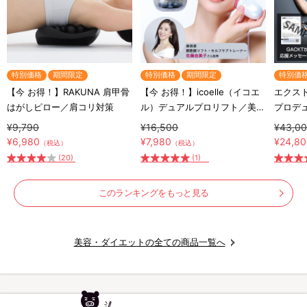
特別価格
期間限定
特別価格
期間限定
特別価
【今 お得！】RAKUNA 肩甲骨
【今 お得！】icoelle（イコエ
エクスト
はがしピロー／肩コリ対策
ル）デュアルプロリフト／美顔
プロデ
器
ート器
¥9,790
¥16,500
¥43,0
¥6,980
¥7,980
¥24,8
（税込）
（税込）
(20)
(1)
このランキングをもっと見る
美容・ダイエットの全ての商品一覧へ