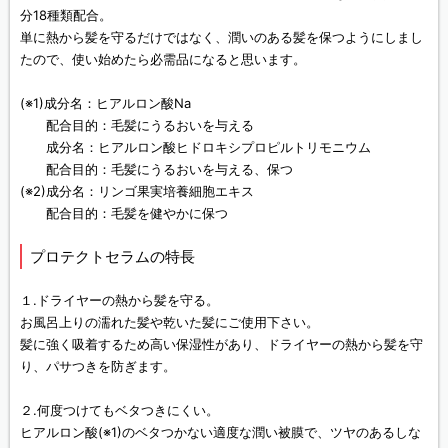
分18種類配合。
単に熱から髪を守るだけではなく、潤いのある髪を保つようにしまし
たので、使い始めたら必需品になると思います。
(※1)成分名：ヒアルロン酸Na
配合目的：毛髪にうるおいを与える
成分名：ヒアルロン酸ヒドロキシプロピルトリモニウム
配合目的：毛髪にうるおいを与える、保つ
(※2)成分名：リンゴ果実培養細胞エキス
配合目的：毛髪を健やかに保つ
プロテクトセラムの特長
１.ドライヤーの熱から髪を守る。
お風呂上りの濡れた髪や乾いた髪にご使用下さい。
髪に強く吸着するため高い保湿性があり、ドライヤーの熱から髪を守
り、パサつきを防ぎます。
２.何度つけてもベタつきにくい。
ヒアルロン酸(※1)のベタつかない適度な潤い被膜で、ツヤのあるしな