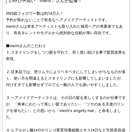
の呼び声高い「memi」さんが監修！
SNS総フォロワー数は約14万人！
予約が取れないことで有名なヘアメイクアーティストです。
memiさんは有名アーティストも取り入れた猫耳ヘアの考案者でもあ
り、有名タレントやモデルから絶対的な信頼が厚い存在です。
■memiさんのこだわり
１.スタイリングをしつつ髪を守れて、長く使い続ける事で髪質改善を
実現。
２.従来品では、塗りムラによりベタベタにしてしまいがちなものが多
く、使い方を間違えるとスタイリングにも影響してしまいましたが、
付けすぎても影響せずプロでも一般の人でも扱いやすくしました。
３.ヘアメイクアーティストは、その日の髪を美しくするのが仕事です
が、「将来にわたって美しい髪でありたい」「ツヤのある天使のリン
グを保ちたい」との思いから「memi's angelly hair」と命名しまし
た。
４.ヒアルロン酸(※1)やリンゴ果実培養細胞エキス(※2)など天然美容成