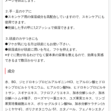
メージを防止します。
２.手・足のケアに
●スキンケア用の保湿成分を高配合していますので、スキンケアにも
使用できます。
●乾燥した手の甲に1,2プッシュで保湿できます。
３.頭皮のカサつきにも
●フケが気になる方は頭皮にもお使い下さい。
●保湿成分が頭皮に潤いを与え、フケを抑えます。
※すぐに艶が出るわけでなく髪本来の栄養を整えるので、効果を実感
できるまで数日かかります。
成分
水、BG、ジヒドロキシプロピルアルギニンHCl、ヒアルロン酸ヒドロ
キシプロピルトリモニウム、ヒアルロン酸Na、ヒドロキシプロピルキ
トサン、スギナエキス、フクロフノリエキス、加水分解シルク、加水
分解ハトムギ種子、ローズマリー葉エキス、ユズ果実エキス、リンゴ
果実培養細胞エキス、ポリ-γ-グルタミン酸Na、加水分解ケラチン(カ
シミヤヤギ)、ポリクオタニウム-51、エタノール、フェノキシエタノ