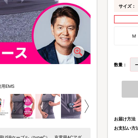
サイズ：
M
数量：
“低周波”と“中周波”、
同時に刺激できます。
用EMS
お届け方法
お支払い方
USBケーブル（typeC）、充電用ACアダ