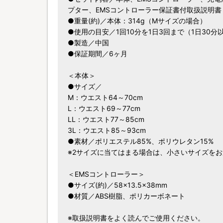
プター、EMSコントローラー保証書付取扱説明書
●重量(約)／本体：314g（Mサイズの場合）
●使用の目安／1回10分を1日3回まで（1日30分
●製造／中国
●保証期間／6ヶ月
＜本体＞
●サイズ／
M：ウエスト64～70cm
L：ウエスト69～77cm
LL：ウエスト77～85cm
3L：ウエスト85～93cm
●素材／ポリエステル85%、ポリウレタン15%
※2サイズに当てはまる場合は、小さいサイズを
＜EMSコントローラー＞
●サイズ(約)／58×13.5×38mm
●材質／ABS樹脂、ポリカーボネート
※取扱説明書をよく読んでご使用ください。