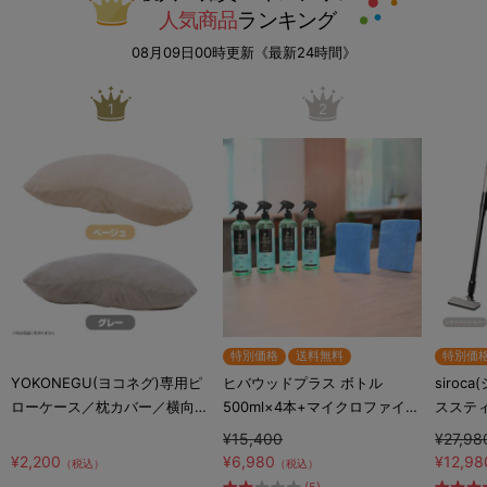
人気商品
ランキング
08月09日00時更新《最新24時間》
1
2
特別価格
送料無料
特別価
YOKONEGU(ヨコネグ)専用ピ
ヒバウッドプラス ボトル
siroc
ローケース／枕カバー／横向き
500ml×4本+マイクロファイバ
ススティ
寝専用枕カバー
ークロス×2枚／防虫スプレー
S281
¥15,400
¥27,98
／防虫剤／害虫忌避剤
¥2,200
¥6,980
¥12,98
（税込）
（税込）
(5)