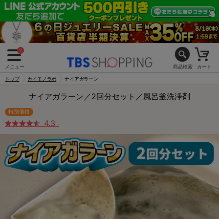
2
メニュー
商品検索
カート
トップ
カイモノラボ
ナイアガラーン
ナイアガラーン／2回分セット／風呂釜洗浄剤
特別価格
4.3