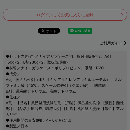
ログインしてお気に入りに登録
ご利用ガイド
●セット内容(約)／ナイアガラケース×1、取付用吸盤×2、A剤
150g×2、B剤230g×2、取扱説明書×1
●材質／ナイアガラケース：ポリプロピレン、吸盤：PVC
●成分／
A剤：界面活性剤（ポリオキシアルキレンアルキルエーテル）、スル
ファミン酸（45%)、スケール除去剤（クエン酸）、防錆剤
B剤：過炭酸ナトリウム、炭酸ナトリウム
●仕様／
A剤：【品名】風呂釜用洗浄助剤 【用途】風呂釜の洗浄 【液性】酸性
B剤：【品名】風呂釜用洗浄助剤 【用途】風呂釜の洗浄 【液性】アル
カリ性
●使用期間の目安(約)／4～6か月に1回
●製造／日本