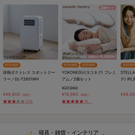
特別価格
特別価格
送料無料
送料無
排熱ダクトレス スポットクー
YOKONEGU(ヨコネグ) プレミ
STELL
ラー／DL-T2601WH
アム／2個セット
テ) IP
¥27,960
¥46,800
¥19,960
¥48,0
（税込）
（税込）
(23)
(1)
寝具・雑貨・インテリア