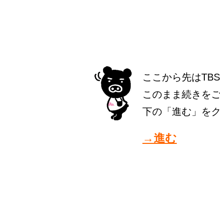
ここから先はTB
このまま続きを
下の「進む」を
→進む