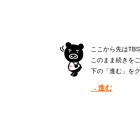
ここから先はTB
このまま続きを
下の「進む」を
→進む